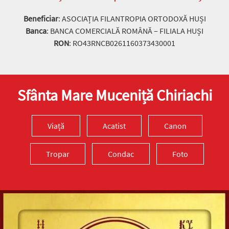
Beneficiar
: ASOCIAȚIA FILANTROPIA ORTODOXĂ HUȘI
Banca
: BANCA COMERCIALĂ ROMÂNĂ – FILIALA HUȘI
RON
: RO43RNCB0261160373430001
Sfânta Mare Muceniță Chiriachi
Viață
Acatist
Canon
Tropar
Condac
Foto