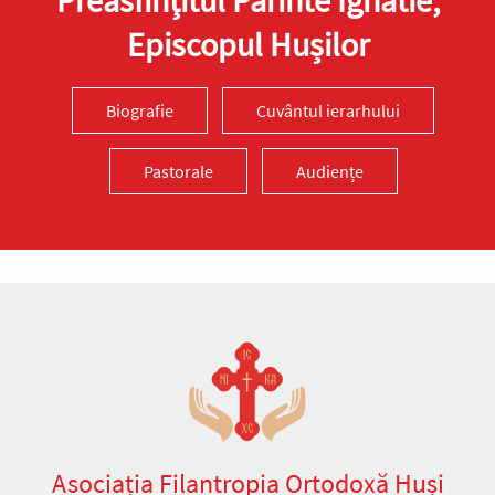
Episcopul Hușilor
Biografie
Cuvântul ierarhului
Pastorale
Audiențe
Asociația Filantropia Ortodoxă Huși