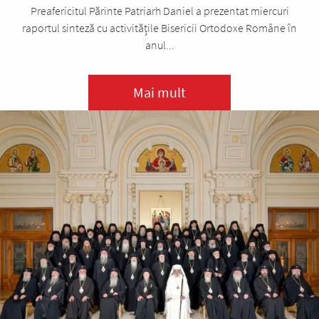
Preafericitul Părinte Patriarh Daniel a prezentat miercuri
raportul sinteză cu activitățile Bisericii Ortodoxe Române în
anul...
Mai mult