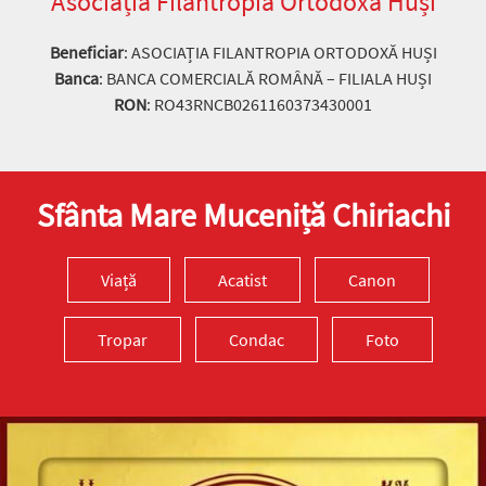
Asociația Filantropia Ortodoxă Huși
Beneficiar
: ASOCIAȚIA FILANTROPIA ORTODOXĂ HUȘI
Banca
: BANCA COMERCIALĂ ROMÂNĂ – FILIALA HUȘI
RON
: RO43RNCB0261160373430001
Sfânta Mare Muceniță Chiriachi
Viață
Acatist
Canon
Tropar
Condac
Foto