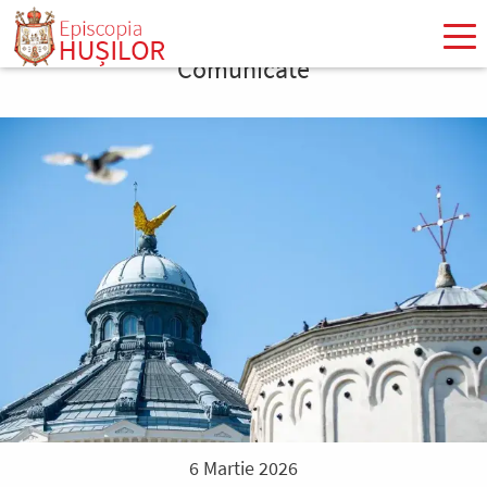
Mergi
la
Comunicate
conţinutul
principal
6 Martie 2026