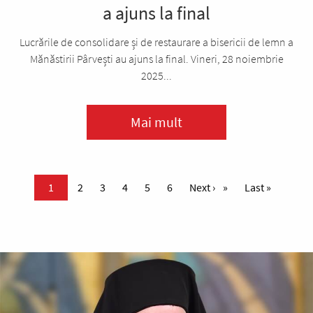
a ajuns la final
Lucrările de consolidare și de restaurare a bisericii de lemn a
Mănăstirii Pârvești au ajuns la final. Vineri, 28 noiembrie
2025...
Mai mult
Paginare
Pagina curentă
1
Page
2
Page
3
Page
4
Page
5
Page
6
Pagina următoare
Next ›
Ultima pagină
Last »