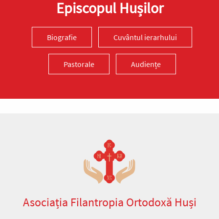
Episcopul Hușilor
Biografie
Cuvântul ierarhului
Pastorale
Audiențe
Asociația Filantropia Ortodoxă Huși