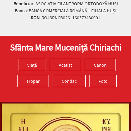
Beneficiar
: ASOCIAȚIA FILANTROPIA ORTODOXĂ HUȘI
Banca
: BANCA COMERCIALĂ ROMÂNĂ – FILIALA HUȘI
RON
: RO43RNCB0261160373430001
Sfânta Mare Muceniță Chiriachi
Viață
Acatist
Canon
Tropar
Condac
Foto