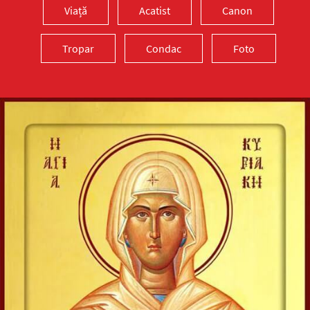
Viață
Acatist
Canon
Tropar
Condac
Foto