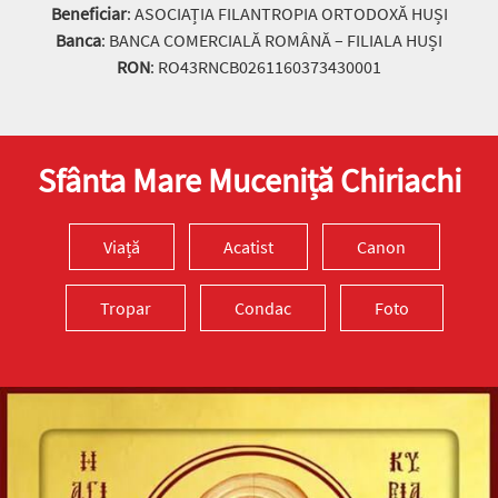
Beneficiar
: ASOCIAȚIA FILANTROPIA ORTODOXĂ HUȘI
Banca
: BANCA COMERCIALĂ ROMÂNĂ – FILIALA HUȘI
RON
: RO43RNCB0261160373430001
Sfânta Mare Muceniță Chiriachi
Viață
Acatist
Canon
Tropar
Condac
Foto