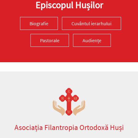
Episcopul Hușilor
Biografie
Cuvântul ierarhului
Pastorale
Audiențe
Asociația Filantropia Ortodoxă Huși