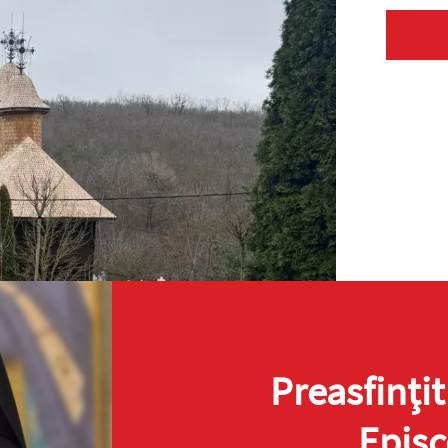
Preasfinţit
Episc