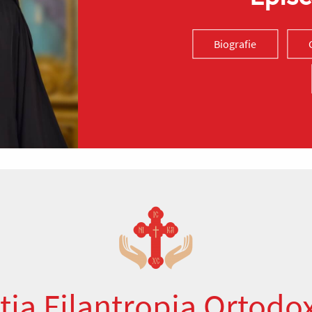
Biografie
ția Filantropia Ortodo