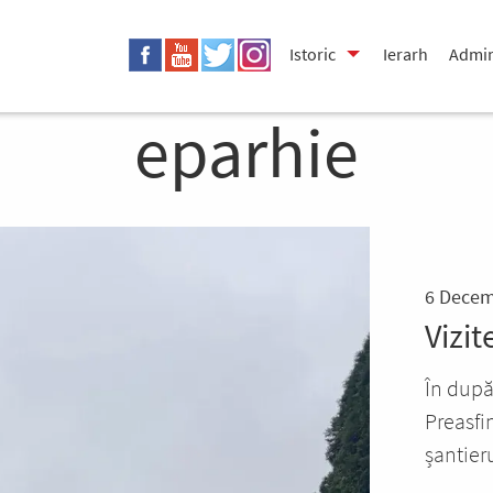
Istoric
Ierarh
Admin
eparhie
6 Decem
Vizit
În după
Preasfin
șantieru