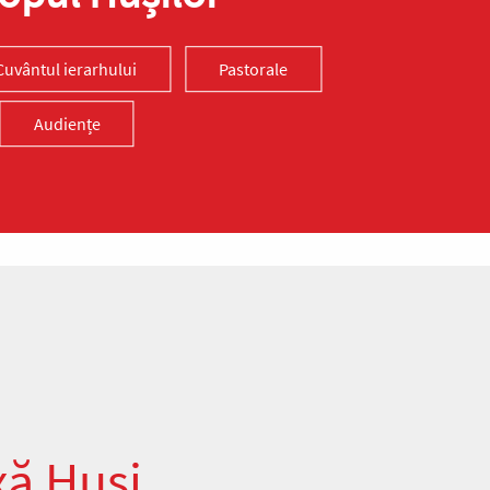
Cuvântul ierarhului
Pastorale
Audiențe
xă Huși