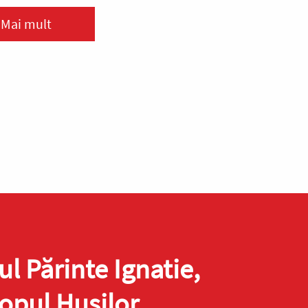
Mai mult
ul Părinte Ignatie,
opul Hușilor