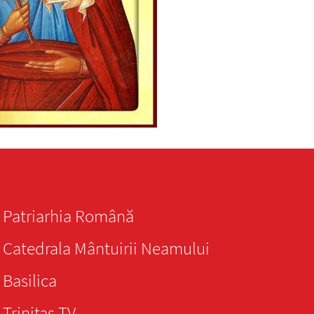
Patriarhia Română
Catedrala Mântuirii Neamului
Basilica
Trinitas TV