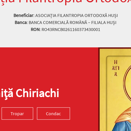
Beneficiar
: ASOCIAȚIA FILANTROPIA ORTODOXĂ HUȘI
Banca
: BANCA COMERCIALĂ ROMÂNĂ – FILIALA HUȘI
RON
: RO43RNCB0261160373430001
ță Chiriachi
Tropar
Condac