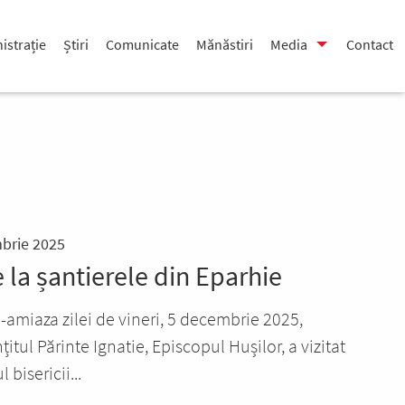
istrație
Știri
Comunicate
Mănăstiri
Media
Contact
brie 2025
e la șantierele din Eparhie
-amiaza zilei de vineri, 5 decembrie 2025,
țitul Părinte Ignatie, Episcopul Hușilor, a vizitat
l bisericii...