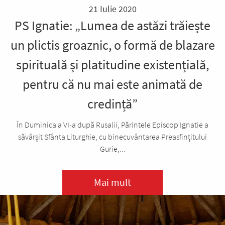
21 Iulie 2020
PS Ignatie: „Lumea de astăzi trăiește
un plictis groaznic, o formă de blazare
spirituală și platitudine existențială,
pentru că nu mai este animată de
credință”
În Duminica a VI-a după Rusalii, Părintele Episcop Ignatie a
săvârșit Sfânta Liturghie, cu binecuvântarea Preasfințitului
Gurie,...
Mai mult