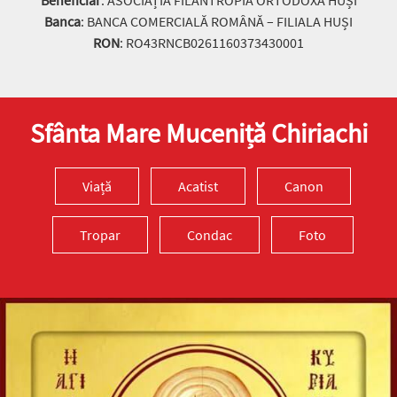
Banca
: BANCA COMERCIALĂ ROMÂNĂ – FILIALA HUȘI
RON
: RO43RNCB0261160373430001
Sfânta Mare Muceniță Chiriachi
Viață
Acatist
Canon
Tropar
Condac
Foto