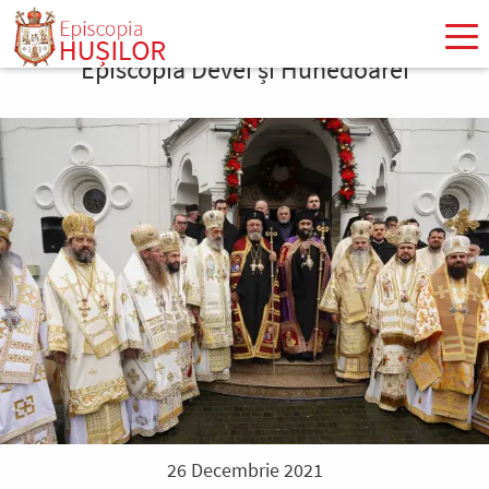
Mergi
la
Episcopia Devei și Hunedoarei
conţinutul
principal
26 Decembrie 2021