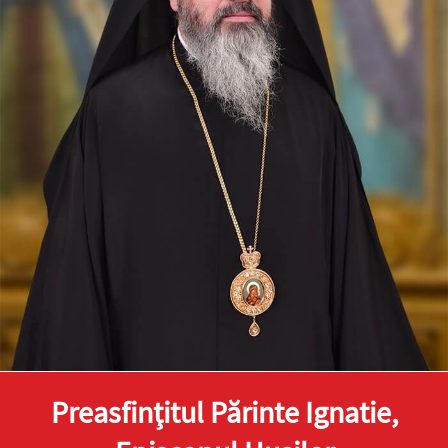
Preasfinţitul Părinte Ignatie,