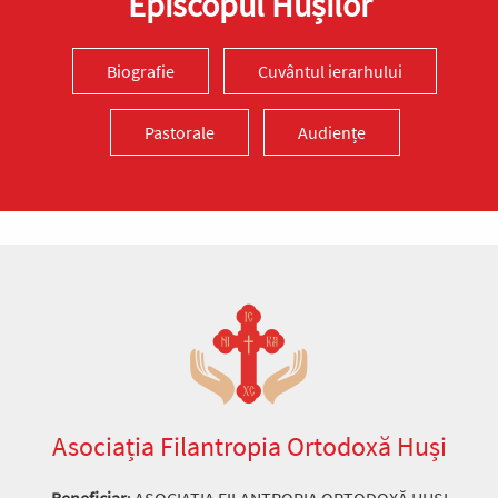
Episcopul Hușilor
Biografie
Cuvântul ierarhului
Pastorale
Audiențe
Asociația Filantropia Ortodoxă Huși
Beneficiar
: ASOCIAȚIA FILANTROPIA ORTODOXĂ HUȘI