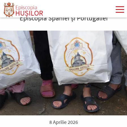
Mergi
la
Episcopia Spaniei și Portugaliei
conţinutul
principal
8 Aprilie 2026