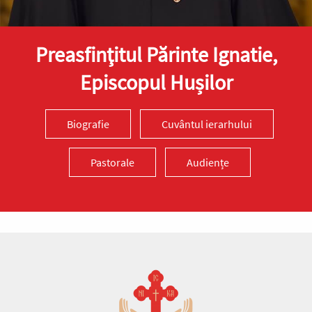
Preasfinţitul Părinte Ignatie,
Episcopul Hușilor
Biografie
Cuvântul ierarhului
Pastorale
Audiențe