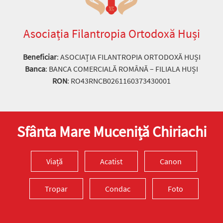
Asociația Filantropia Ortodoxă Huși
Beneficiar
: ASOCIAȚIA FILANTROPIA ORTODOXĂ HUȘI
Banca
: BANCA COMERCIALĂ ROMÂNĂ – FILIALA HUȘI
RON
: RO43RNCB0261160373430001
Sfânta Mare Muceniță Chiriachi
Viață
Acatist
Canon
Tropar
Condac
Foto