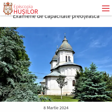
Mergi
la
Examene de capacitate preoțească
conţinutul
principal
8 Martie 2024