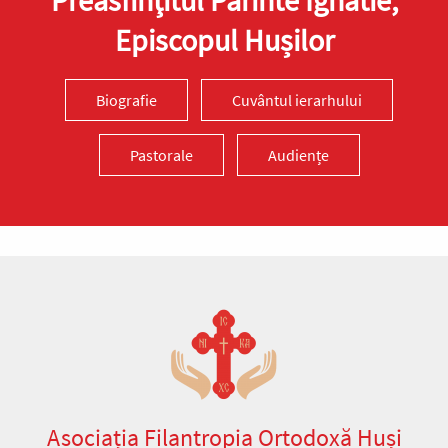
Episcopul Hușilor
Biografie
Cuvântul ierarhului
Pastorale
Audiențe
Asociația Filantropia Ortodoxă Huși