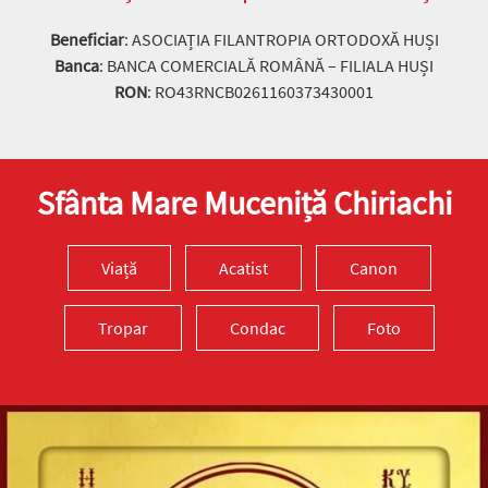
Beneficiar
: ASOCIAȚIA FILANTROPIA ORTODOXĂ HUȘI
Banca
: BANCA COMERCIALĂ ROMÂNĂ – FILIALA HUȘI
RON
: RO43RNCB0261160373430001
Sfânta Mare Muceniță Chiriachi
Viață
Acatist
Canon
Tropar
Condac
Foto