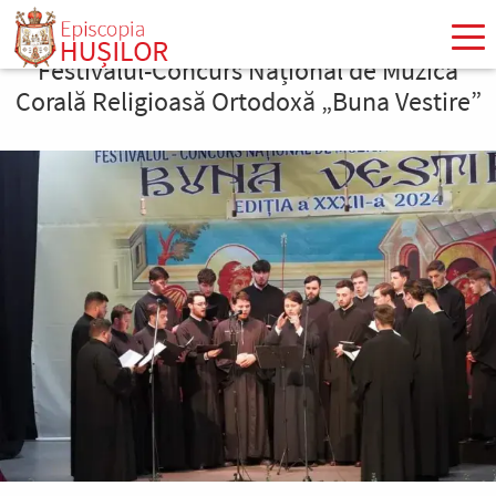
Mergi
la
Festivalul-Concurs Național de Muzică
conţinutul
principal
Corală Religioasă Ortodoxă „Buna Vestire”