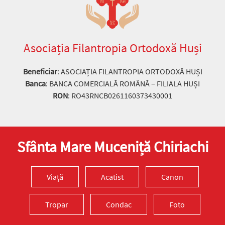
Asociația Filantropia Ortodoxă Huși
Beneficiar
: ASOCIAȚIA FILANTROPIA ORTODOXĂ HUȘI
Banca
: BANCA COMERCIALĂ ROMÂNĂ – FILIALA HUȘI
RON
: RO43RNCB0261160373430001
Sfânta Mare Muceniță Chiriachi
Viață
Acatist
Canon
Tropar
Condac
Foto