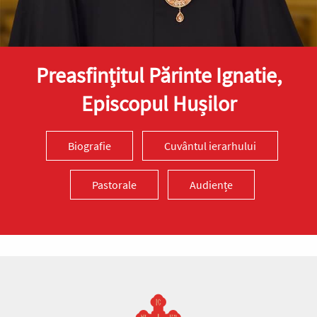
Preasfinţitul Părinte Ignatie,
Episcopul Hușilor
Biografie
Cuvântul ierarhului
Pastorale
Audiențe