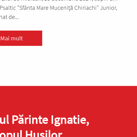
Psaltic "Sfânta Mare Muceniță Chiriachi" Junior,
at de...
Mai mult
ul Părinte Ignatie,
opul Hușilor