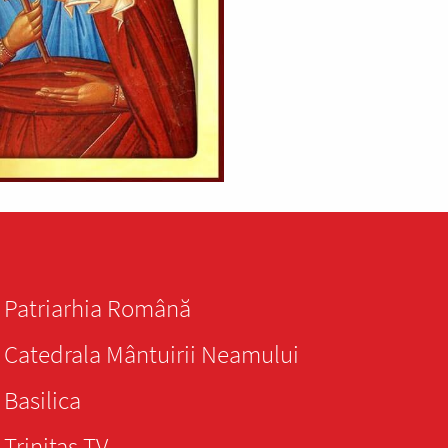
Patriarhia Română
Catedrala Mântuirii Neamului
Basilica
Trinitas TV