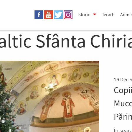
Istoric
Ierarh
Admin
ltic Sfânta Chiri
19 Dece
Copii
Mucen
Părin
În sear