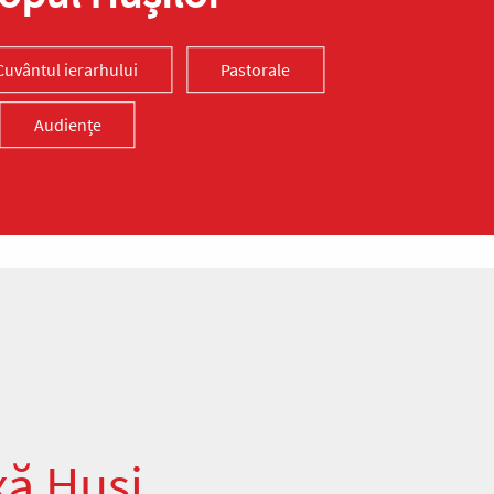
Cuvântul ierarhului
Pastorale
Audiențe
xă Huși