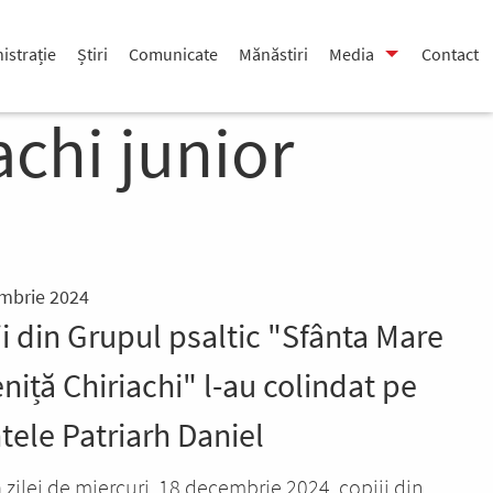
istrație
Știri
Comunicate
Mănăstiri
Media
Contact
achi junior
mbrie 2024
i din Grupul psaltic "Sfânta Mare
iță Chiriachi" l-au colindat pe
tele Patriarh Daniel
a zilei de miercuri, 18 decembrie 2024, copiii din