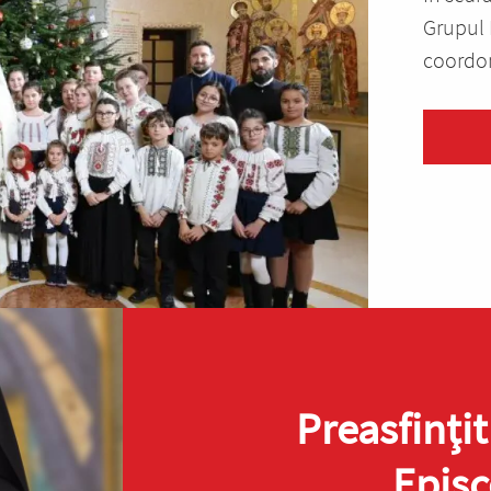
Grupul 
coordon
Preasfinţit
Episc