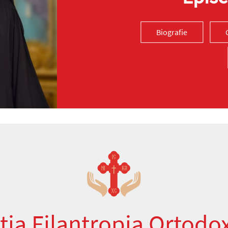
Biografie
ția Filantropia Ortodo