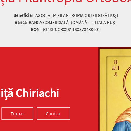
Beneficiar
: ASOCIAȚIA FILANTROPIA ORTODOXĂ HUȘI
Banca
: BANCA COMERCIALĂ ROMÂNĂ – FILIALA HUȘI
RON
: RO43RNCB0261160373430001
ță Chiriachi
Tropar
Condac