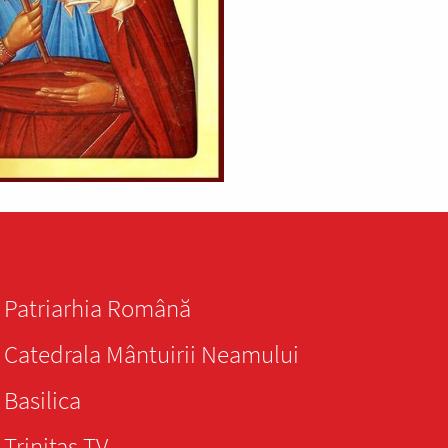
Patriarhia Română
Catedrala Mântuirii Neamului
Basilica
Trinitas TV