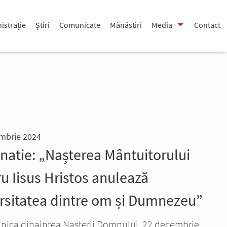
istrație
Știri
Comunicate
Mănăstiri
Media
Contact
mbrie 2024
gnatie: „Nașterea Mântuitorului
u Iisus Hristos anulează
rsitatea dintre om și Dumnezeu”
nica dinaintea Nașterii Domnului, 22 decembrie