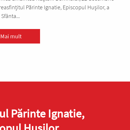
easfințitul Părinte Ignatie, Episcopul Hușilor, a
 Sfânta...
Mai mult
ul Părinte Ignatie,
opul Hușilor