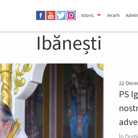
Istoric
Ierarh
Admin
Ibănești
22 Dece
PS I
nostr
adve
În Dumi