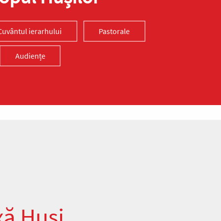
Cuvântul ierarhului
Pastorale
Audiențe
xă Huși