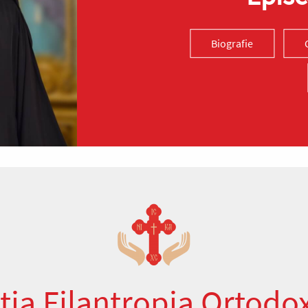
Biografie
ția Filantropia Ortodo