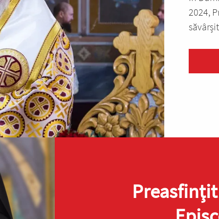
2024, Pr
săvârșit
Preasfinţit
Episc