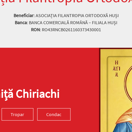
Beneficiar
: ASOCIAȚIA FILANTROPIA ORTODOXĂ HUȘI
Banca
: BANCA COMERCIALĂ ROMÂNĂ – FILIALA HUȘI
RON
: RO43RNCB0261160373430001
ță Chiriachi
Tropar
Condac