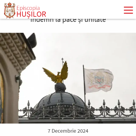
Mergi
la
îndemn la pace și unitate
conţinutul
principal
7 Decembrie 2024