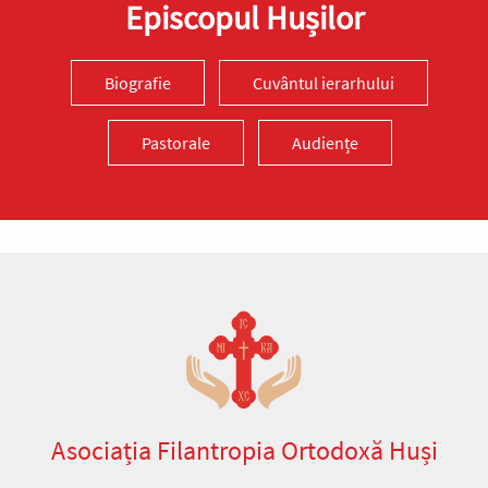
Episcopul Hușilor
Biografie
Cuvântul ierarhului
Pastorale
Audiențe
Asociația Filantropia Ortodoxă Huși