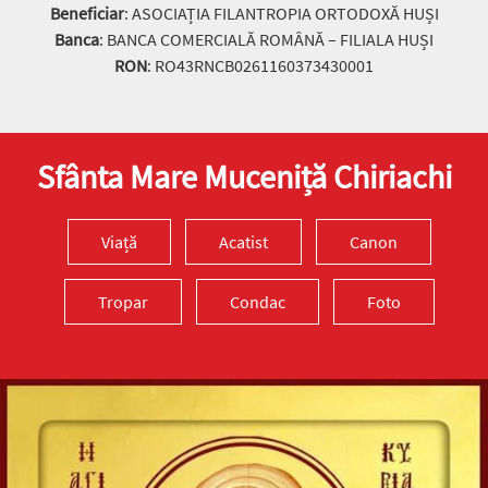
Beneficiar
: ASOCIAȚIA FILANTROPIA ORTODOXĂ HUȘI
Banca
: BANCA COMERCIALĂ ROMÂNĂ – FILIALA HUȘI
RON
: RO43RNCB0261160373430001
Sfânta Mare Muceniță Chiriachi
Viață
Acatist
Canon
Tropar
Condac
Foto