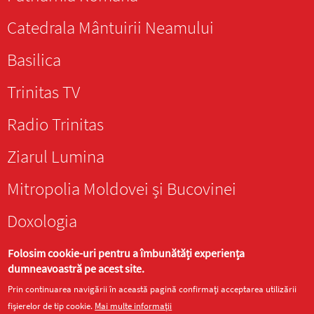
Catedrala Mântuirii Neamului
Basilica
Trinitas TV
Radio Trinitas
Ziarul Lumina
Mitropolia Moldovei și Bucovinei
Doxologia
Folosim cookie-uri pentru a îmbunătăți experiența
dumneavoastră pe acest site.
Prin continuarea navigării în această pagină confirmați acceptarea utilizării
Site realizat de
DOXOLOGIA MEDIA
, Arhiepiscopia Iașilor | ©
fișierelor de tip cookie.
Mai multe informații