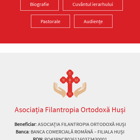
Biografie
Cuvântul ierarhului
Pastorale
Audiențe
Asociația Filantropia Ortodoxă Huși
Beneficiar
: ASOCIAȚIA FILANTROPIA ORTODOXĂ HUȘI
Banca
: BANCA COMERCIALĂ ROMÂNĂ – FILIALA HUȘI
RON
: RO43RNCB0261160373430001