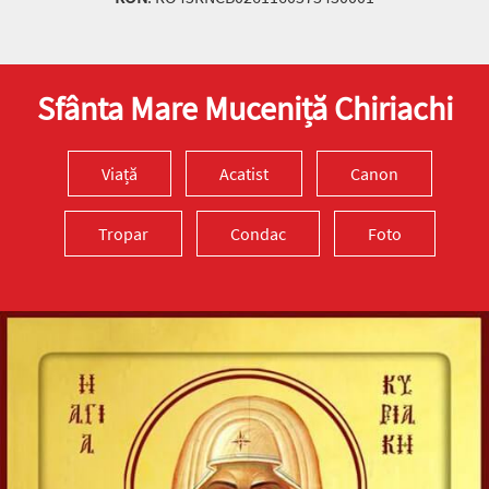
Sfânta Mare Muceniță Chiriachi
Viață
Acatist
Canon
Tropar
Condac
Foto