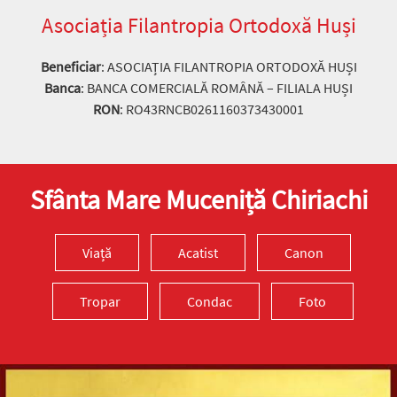
Asociația Filantropia Ortodoxă Huși
Beneficiar
: ASOCIAȚIA FILANTROPIA ORTODOXĂ HUȘI
Banca
: BANCA COMERCIALĂ ROMÂNĂ – FILIALA HUȘI
RON
: RO43RNCB0261160373430001
Sfânta Mare Muceniță Chiriachi
Viață
Acatist
Canon
Tropar
Condac
Foto