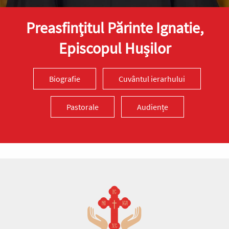
Preasfinţitul Părinte Ignatie,
Episcopul Hușilor
Biografie
Cuvântul ierarhului
Pastorale
Audiențe