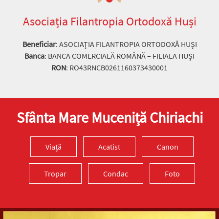
Asociația Filantropia Ortodoxă Huși
Beneficiar
: ASOCIAȚIA FILANTROPIA ORTODOXĂ HUȘI
Banca
: BANCA COMERCIALĂ ROMÂNĂ – FILIALA HUȘI
RON
: RO43RNCB0261160373430001
Sfânta Mare Muceniță Chiriachi
Viață
Acatist
Canon
Tropar
Condac
Foto