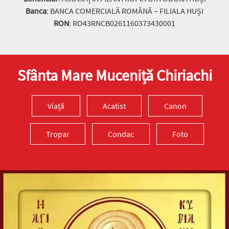
Banca
: BANCA COMERCIALĂ ROMÂNĂ – FILIALA HUȘI
RON
: RO43RNCB0261160373430001
Sfânta Mare Muceniță Chiriachi
Viață
Acatist
Canon
Tropar
Condac
Foto