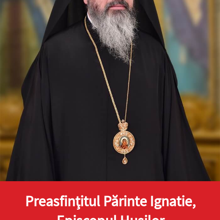
Preasfinţitul Părinte Ignatie,