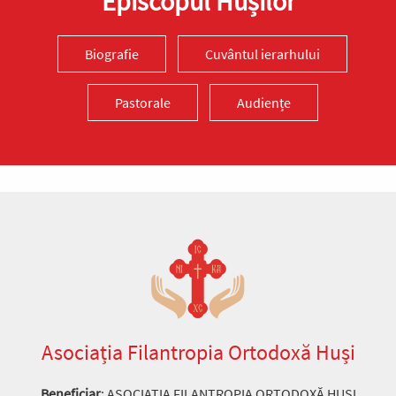
Episcopul Hușilor
Biografie
Cuvântul ierarhului
Pastorale
Audiențe
Asociația Filantropia Ortodoxă Huși
Beneficiar
: ASOCIAȚIA FILANTROPIA ORTODOXĂ HUȘI