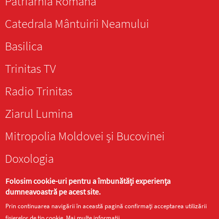
Patriarhia Română
Catedrala Mântuirii Neamului
Basilica
Trinitas TV
Radio Trinitas
Ziarul Lumina
Mitropolia Moldovei și Bucovinei
Doxologia
Folosim cookie-uri pentru a îmbunătăți experiența
dumneavoastră pe acest site.
Prin continuarea navigării în această pagină confirmați acceptarea utilizării
Site realizat de
DOXOLOGIA MEDIA
, Arhiepiscopia Iașilor | ©
fișierelor de tip cookie.
Mai multe informații