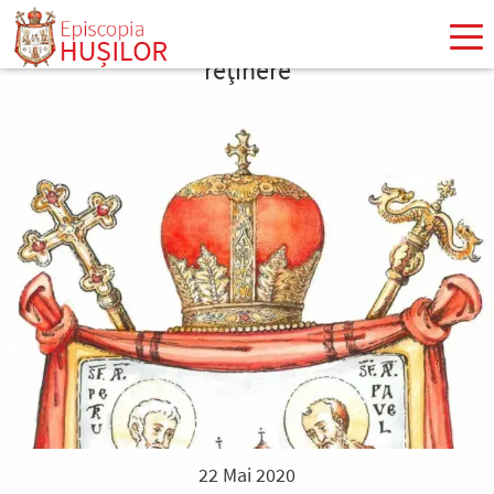
Mergi
la
reţinere
conţinutul
principal
22 Mai 2020