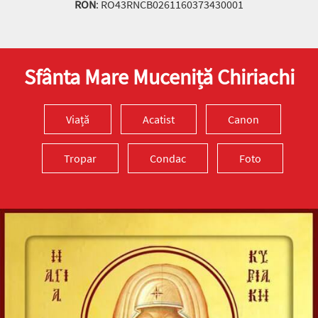
RON
: RO43RNCB0261160373430001
Sfânta Mare Muceniță Chiriachi
Viață
Acatist
Canon
Tropar
Condac
Foto