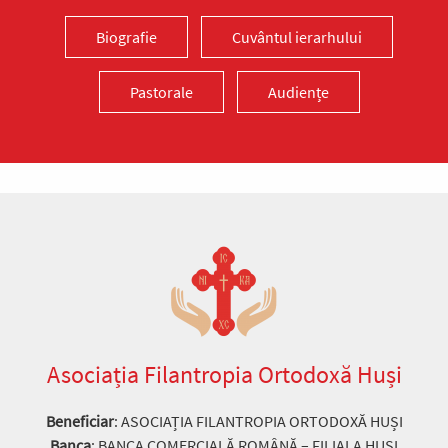
Biografie
Cuvântul ierarhului
Pastorale
Audiențe
Asociația Filantropia Ortodoxă Huși
Beneficiar
: ASOCIAȚIA FILANTROPIA ORTODOXĂ HUȘI
Banca
: BANCA COMERCIALĂ ROMÂNĂ – FILIALA HUȘI