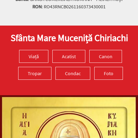
RON
: RO43RNCB0261160373430001
Sfânta Mare Muceniță Chiriachi
Viață
Acatist
Canon
Tropar
Condac
Foto