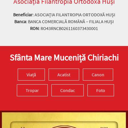
Asociația Filantropia Ortodoxă Huși
Beneficiar
: ASOCIAȚIA FILANTROPIA ORTODOXĂ HUȘI
Banca
: BANCA COMERCIALĂ ROMÂNĂ – FILIALA HUȘI
RON
: RO43RNCB0261160373430001
Sfânta Mare Muceniță Chiriachi
Viață
Acatist
Canon
Tropar
Condac
Foto