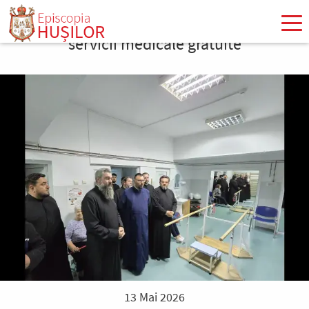
Mergi
la
servicii medicale gratuite
conţinutul
principal
13 Mai 2026