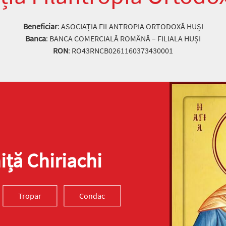
Beneficiar
: ASOCIAȚIA FILANTROPIA ORTODOXĂ HUȘI
Banca
: BANCA COMERCIALĂ ROMÂNĂ – FILIALA HUȘI
RON
: RO43RNCB0261160373430001
ță Chiriachi
Tropar
Condac