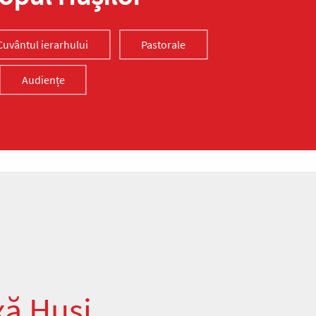
Cuvântul ierarhului
Pastorale
Audiențe
xă Huși