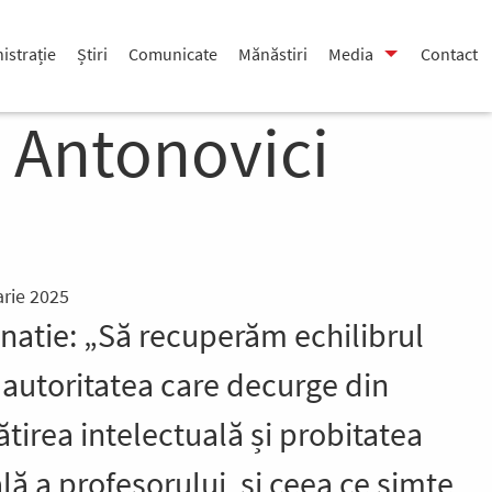
istrație
Știri
Comunicate
Mănăstiri
Media
Contact
v Antonovici
arie 2025
gnatie: „Să recuperăm echilibrul
 autoritatea care decurge din
tirea intelectuală și probitatea
ă a profesorului, și ceea ce simte