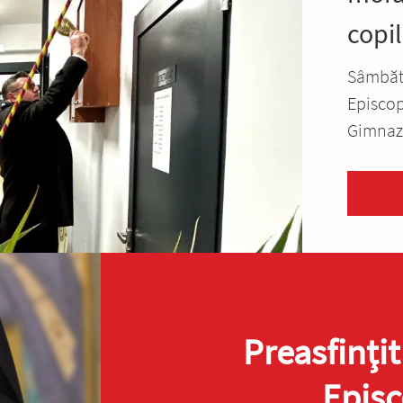
copil
Sâmbătă
Episcopu
Gimnazia
Preasfinţit
Episc