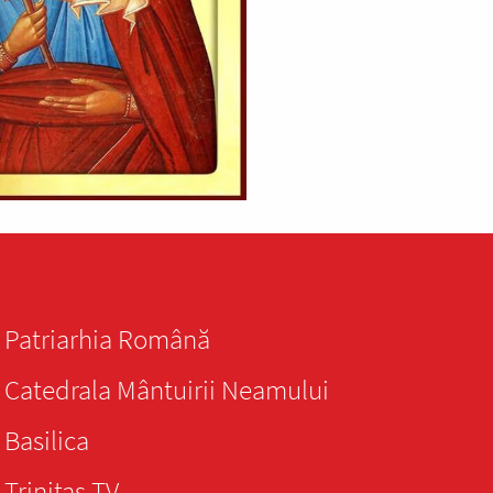
Patriarhia Română
Catedrala Mântuirii Neamului
Basilica
Trinitas TV