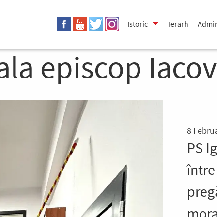
Istoric
Ierarh
Admin
oala episcop Iaco
8 Febru
PS I
între
pregă
moral