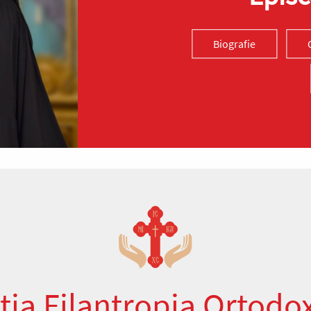
Biografie
ția Filantropia Ortodo