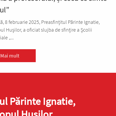
ul”
, 8 februarie 2025, Preasfințitul Părinte Ignatie,
l Hușilor, a oficiat slujba de sfințire a Școlii
le „...
Mai mult
ul Părinte Ignatie,
opul Hușilor