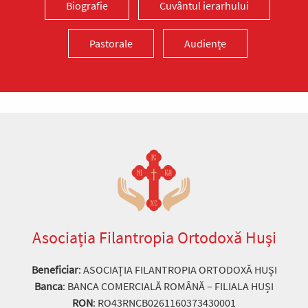
Biografie
Cuvântul ierarhului
Pastorale
Audiențe
Asociația Filantropia Ortodoxă Huși
Beneficiar
: ASOCIAȚIA FILANTROPIA ORTODOXĂ HUȘI
Banca
: BANCA COMERCIALĂ ROMÂNĂ – FILIALA HUȘI
RON
: RO43RNCB0261160373430001