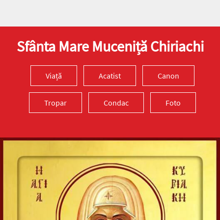
Sfânta Mare Muceniță Chiriachi
Viață
Acatist
Canon
Tropar
Condac
Foto