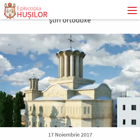
Mergi
la
ştiri ortodoxe
conţinutul
principal
17 Noiembrie 2017