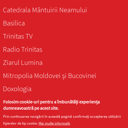
Catedrala Mântuirii Neamului
Basilica
Trinitas TV
Radio Trinitas
Ziarul Lumina
Mitropolia Moldovei și Bucovinei
Doxologia
Folosim cookie-uri pentru a îmbunătăți experiența
dumneavoastră pe acest site.
Prin continuarea navigării în această pagină confirmați acceptarea utilizării
Site realizat de
DOXOLOGIA MEDIA
, Arhiepiscopia Iașilor | ©
fișierelor de tip cookie.
Mai multe informații