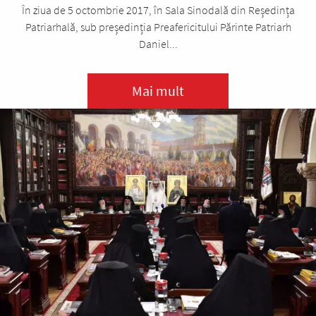
În ziua de 5 octombrie 2017, în Sala Sinodală din Reședința
Patriarhală, sub președinția Preafericitului Părinte Patriarh
Daniel...
Mai mult