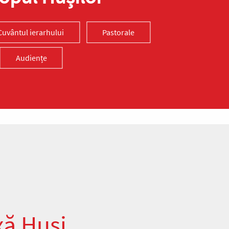
Cuvântul ierarhului
Pastorale
Audiențe
xă Huși