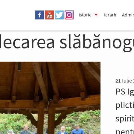
Istoric
Ierarh
Admin
decarea slăbănogu
21 Iulie
PS Ig
plict
spiri
pent