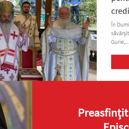
cred
În Dumi
săvârși
Gurie,...
Preasfinţit
Episc