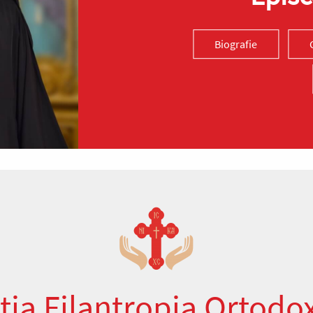
Biografie
ția Filantropia Ortodo