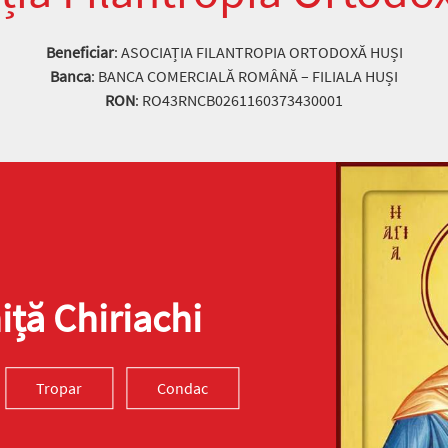
Beneficiar
: ASOCIAȚIA FILANTROPIA ORTODOXĂ HUȘI
Banca
: BANCA COMERCIALĂ ROMÂNĂ – FILIALA HUȘI
RON
: RO43RNCB0261160373430001
ță Chiriachi
Tropar
Condac