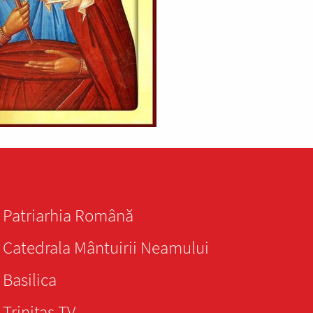
Patriarhia Română
Catedrala Mântuirii Neamului
Basilica
Trinitas TV