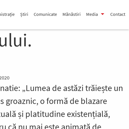
istrație
Știri
Comunicate
Mănăstiri
Media
Contact
lui.
 2020
natie: „Lumea de astăzi trăiește un
is groaznic, o formă de blazare
tuală și platitudine existențială,
ru că nu mai este animată de