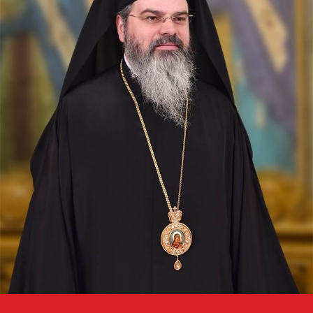
Sfântul Sfințit Mucenic Sixt
era din Atena, de neam
grecesc, și a fost mai întâi
filosof, apoi ucenic al lui
Hristos.
Apostolul zilei
Fraților, v-am scris vouă aceasta, ca nu cumva, la venirea
mea, să am întristare de la aceia care trebuie să mă
bucure, fiind încredințat despre voi toți că bucuria mea
este și...
Ap. II Corinteni 2, 3-15
Evanghelia zilei
Zis-a Domnul către iudeii care veniseră la Dânsul: Vai
vouă, cărturarilor și fariseilor fățarnici! Pentru că
închideți Împărăția Cerurilor înaintea oamenilor; voi nu