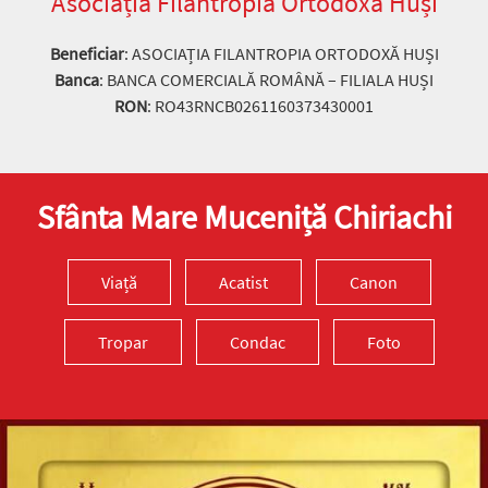
Asociația Filantropia Ortodoxă Huși
Beneficiar
: ASOCIAȚIA FILANTROPIA ORTODOXĂ HUȘI
Banca
: BANCA COMERCIALĂ ROMÂNĂ – FILIALA HUȘI
RON
: RO43RNCB0261160373430001
Sfânta Mare Muceniță Chiriachi
Viață
Acatist
Canon
Tropar
Condac
Foto