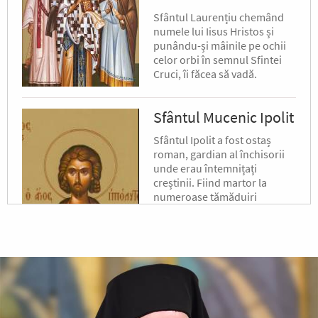
Sfântul Laurențiu chemând
numele lui Iisus Hristos și
punându-și mâinile pe ochii
celor orbi în semnul Sfintei
Cruci, îi făcea să vadă.
Sfântul Mucenic Ipolit
Sfântul Ipolit a fost ostaș
roman, gardian al închisorii
unde erau întemnițați
creștinii. Fiind martor la
numeroase tămăduiri
minunate făcute de Sfântul
Laurențiu,...
Sfântul Sfințit
Mucenic Xist,
Episcopul Romei