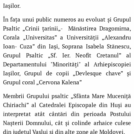
Iașilor.
În fața unui public numeros au evoluat și Grupul
Psaltic „Crinii țarinii„- Mănăstirea Dragomirna,
Corala „Universitas” a Universității „Alexandru
Ioan- Cuza” din Iași, Soprana Isabela Stănescu,
Grupul Psaltic „Sf. Ier. Neofit Cretanul” al
Departamentului "Minorități" al Arhiepiscopiei
Iașilor, Grupul de copii „Devlesque chave” și
Grupul coral „Cervona Kalena”
Membrii Grupului psaltic „Sfânta Mare Muceniță
Chiriachi” al Catedralei Episcopale din Huși au
interpretat atât cântări din perioada Postului
Nașterii Domnului, cât și colinde arhaice culese
din județul Vaslui și din alte zone ale Moldovei.