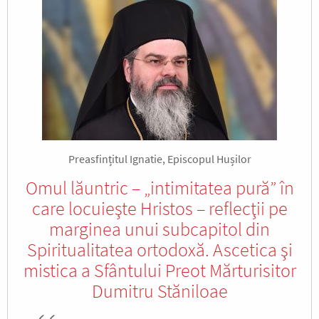
Preasfințitul Ignatie, Episcopul Hușilor
Omul lăuntric – „intimitatea pură” în
care locuieşte Hristos – reflecţii pe
marginea unui subcapitol din
Spiritualitatea ortodoxă. Ascetica şi
mistica a Sfântului Preot Mărturisitor
Dumitru Stăniloae