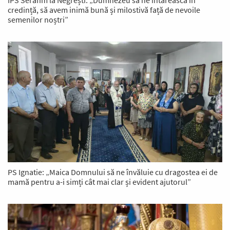
IPS Serafim la Negrești: „Dumnezeu să ne întărească în
credință, să avem inimă bună și milostivă față de nevoile
semenilor noștri”
PS Ignatie: „Maica Domnului să ne învăluie cu dragostea ei de
mamă pentru a-i simți cât mai clar și evident ajutorul”