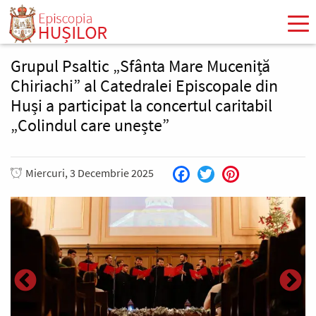
Mergi
la
conţinutul
principal
Grupul Psaltic „Sfânta Mare Muceniță
Chiriachi” al Catedralei Episcopale din
Huși a participat la concertul caritabil
„Colindul care unește”
Miercuri, 3 Decembrie 2025
Facebook
Twitter
Pinterest