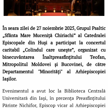
În seara zilei de 27 noiembrie 2025, Grupul Psaltic
„Sfânta Mare Muceniță Chiriachi” al Catedralei
Episcopale din Huși a participat la concertul
caritabil „Colindul care unește”, organizat cu
binecuvântarea Înaltpreasfințitului Teofan,
Mitropolitul Moldovei și Bucovinei, de către
Departamentul "Minorități" al Arhiepiscopiei
Iașilor.
Evenimentul a avut loc la Biblioteca Centrală
Universitară din Iași, în prezența Preasfințitului
Părinte Nichifor, Episcop vicar al Arhiepiscopiei