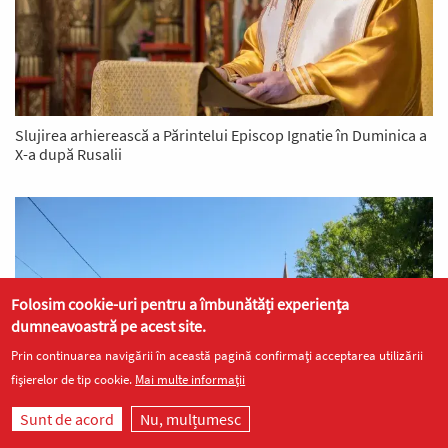
Slujirea arhierească a Părintelui Episcop Ignatie în Duminica a
X-a după Rusalii
Folosim cookie-uri pentru a îmbunătăți experiența
dumneavoastră pe acest site.
Prin continuarea navigării în această pagină confirmați acceptarea utilizării
fișierelor de tip cookie.
Mai multe informații
Sunt de acord
Nu, mulțumesc