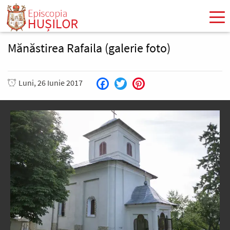
Mergi
la
conţinutul
principal
Mănăstirea Rafaila (galerie foto)
Luni, 26 Iunie 2017
Facebook
Twitter
Pinterest