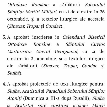
Ortodoxe Române
a sărbătorii
Soborului
Sfinților Martiri Militari
, cu zi de cinstire în 26
octombrie, și a textelor liturgice ale acesteia
(
Sinaxar, Tropar
și
Condac
).
A aprobat înscrierea în
Calendarul Bisericii
Ortodoxe Române
a
Sfântului Cuvios
Mărturisitor Gavriil Georgianul
, cu zi de
cinstire în 2 noiembrie, și a textelor liturgice
ale sărbătorii (
Sinaxar, Tropar, Condac
și
Slujbă
).
A aprobat proiectele de text liturgice pentru:
Slujba, Acatistul
și
Paraclisul Soborului Sfinților
Atoniți
(Duminica a III-a după Rusalii);
Slujba
și
Acatistul
spre cinstirea icoanei Maicii