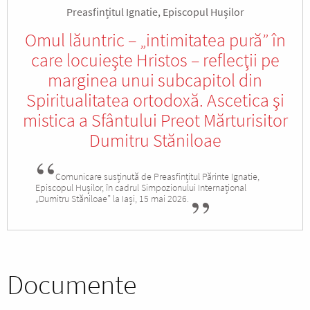
Preasfințitul Ignatie, Episcopul Hușilor
Omul lăuntric – „intimitatea pură” în
care locuieşte Hristos – reflecţii pe
marginea unui subcapitol din
Spiritualitatea ortodoxă. Ascetica şi
mistica a Sfântului Preot Mărturisitor
Dumitru Stăniloae
Comunicare susținută de Preasfințitul Părinte Ignatie,
Episcopul Hușilor, în cadrul Simpozionului Internațional
„Dumitru Stăniloae” la Iași, 15 mai 2026.
Documente