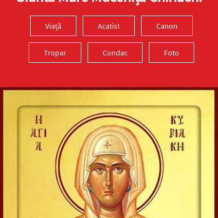
Viață
Acatist
Canon
Tropar
Condac
Foto