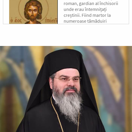
roman, gardian al închisorii
unde erau întemnițați
creștinii. Fiind martor la
numeroase tămăduiri
minunate făcute de Sfântul
Laurențiu,...
Sfântul Sfințit
Mucenic Xist,
Episcopul Romei
Sfântul Sfințit Mucenic Sixt
era din Atena, de neam
grecesc, și a fost mai întâi
filosof, apoi ucenic al lui
Hristos.
Apostolul zilei
Fraților, v-am scris vouă aceasta, ca nu cumva, la venirea