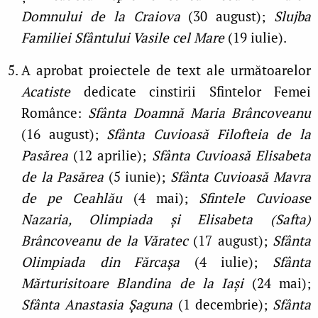
Domnului de la Craiova
(30 august);
Slujba
Familiei Sfântului Vasile cel Mare
(19 iulie).
A aprobat proiectele de text ale următoarelor
Acatiste
dedicate cinstirii Sfintelor Femei
Românce:
Sfânta Doamnă Maria Brâncoveanu
(16 august);
Sfânta Cuvioasă Filofteia de la
Pasărea
(12 aprilie);
Sfânta Cuvioasă Elisabeta
de la Pasărea
(5 iunie);
Sfânta Cuvioasă Mavra
de pe Ceahlău
(4 mai);
Sfintele Cuvioase
Nazaria, Olimpiada și Elisabeta (Safta)
Brâncoveanu de la Văratec
(17 august);
Sfânta
Olimpiada din Fărcașa
(4 iulie);
Sfânta
Mărturisitoare Blandina de la Iași
(24 mai);
Sfânta Anastasia Șaguna
(1 decembrie);
Sfânta