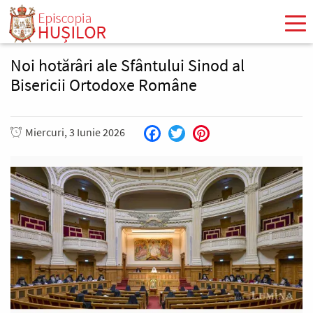
Mergi
la
conţinutul
principal
Noi hotărâri ale Sfântului Sinod al
Bisericii Ortodoxe Române
Miercuri, 3 Iunie 2026
Facebook
Twitter
Pinterest