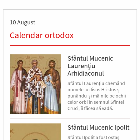
10 August
Calendar ortodox
Sfântul Mucenic
Laurențiu
Arhidiaconul
Sfântul Laurențiu chemând
numele lui Iisus Hristos și
punându-și mâinile pe ochii
celor orbi în semnul Sfintei
Cruci, îi făcea să vadă.
Sfântul Mucenic Ipolit
Sfântul Ipolit a fost ostaș