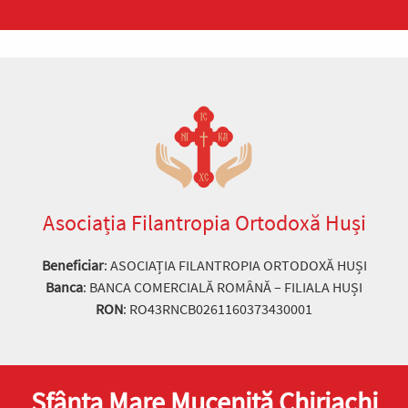
Asociația Filantropia Ortodoxă Huși
Beneficiar
: ASOCIAȚIA FILANTROPIA ORTODOXĂ HUȘI
Banca
: BANCA COMERCIALĂ ROMÂNĂ – FILIALA HUȘI
RON
: RO43RNCB0261160373430001
Sfânta Mare Muceniță Chiriachi