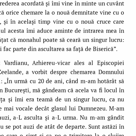
crederea acordată și îmi vine în minte un cuvânt
ul că orice chemare la o nouă demnitate vine cu o
, și în același timp vine cu o nouă cruce care
dul acesta îmi aduce aminte de intrarea mea în
ățat că monahul poate să ceară un singur lucru:
i fac parte din ascultarea sa față de Biserică”.
t Vardianu, Arhiereu-vicar ales al Episcopiei
Zeelande, a vorbit despre chemarea Domnului
i: „În urmă cu 20 de ani, când m-am hotărât să
 București, mă gândeam că acela va fi locul în
ața și îmi era teamă de un singur lucru, ca nu
ie mai vocale decât glasul lui Dumnezeu. M-am
auzi, a-L asculta și a-L urma. Nu m-am gândit
 se pot auzi de atât de departe. Sunt astăzi în
 care o simt și ca pe o trimitere la o slujire