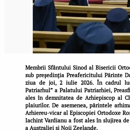
Membrii Sfântului Sinod al Bisericii Ort
sub președinția Preafericitului Părinte D
ziua de joi, 2 iulie 2026. În cadrul l
Patriarhul” a Palatului Patriarhiei, Preasf
ales în demnitatea de Arhiepiscop al Chi
plaiurilor. De asemenea, părintele arhim
Arhiereu-vicar al Episcopiei Ortodoxe Rom
Iachint Vardianu a fost ales în slujirea 
a Australiei și Noii Zeelande.