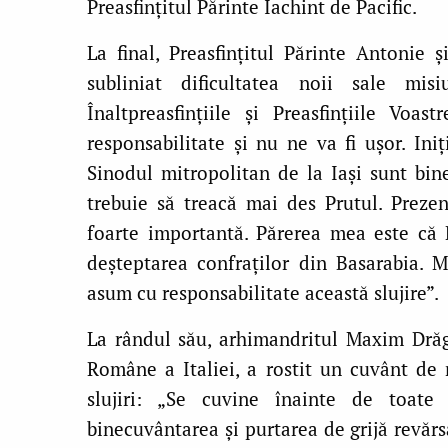
Preasfințitul Părinte Iachint de Pacific.
La final, Preasfințitul Părinte Antonie 
subliniat dificultatea noii sale misi
Înaltpreasfințiile și Preasfințiile Voa
responsabilitate și nu ne va fi ușor. In
Sinodul mitropolitan de la Iași sunt bine
trebuie să treacă mai des Prutul. Prezen
foarte importantă. Părerea mea este că 
deșteptarea confraților din Basarabia. 
asum cu responsabilitate această slujire”.
La rândul său, arhimandritul Maxim Drăg
Române a Italiei, a rostit un cuvânt de 
slujiri: „Se cuvine înainte de toat
binecuvântarea și purtarea de grijă revăr