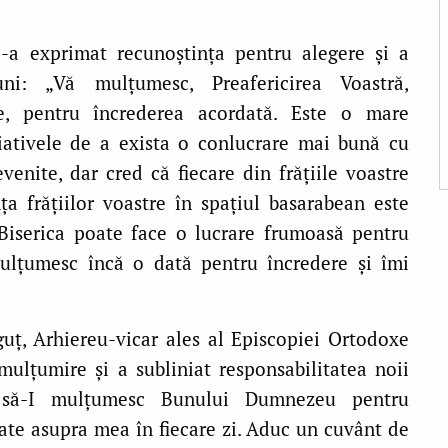
și-a exprimat recunoștința pentru alegere și a
uni: „Vă mulțumesc, Preafericirea Voastră,
stre, pentru încrederea acordată. Este o mare
ițiativele de a exista o conlucrare mai bună cu
venite, dar cred că fiecare din frățiile voastre
ța frățiilor voastre în spațiul basarabean este
Biserica poate face o lucrare frumoasă pentru
Mulțumesc încă o dată pentru încredere și îmi
uț, Arhiereu-vicar ales al Episcopiei Ortodoxe
mulțumire și a subliniat responsabilitatea noii
e să-I mulțumesc Bunului Dumnezeu pentru
sate asupra mea în fiecare zi. Aduc un cuvânt de