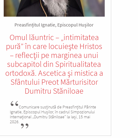
Preasfințitul Ignatie, Episcopul Hușilor
Omul lăuntric – „intimitatea
pură” în care locuieşte Hristos
– reflecţii pe marginea unui
subcapitol din Spiritualitatea
ortodoxă. Ascetica şi mistica a
Sfântului Preot Mărturisitor
Dumitru Stăniloae
Comunicare susținută de Preasfințitul Părinte
Ignatie, Episcopul Hușilor, în cadrul Simpozionului
Internațional „Dumitru Stăniloae” la Iași, 15 mai
2026.