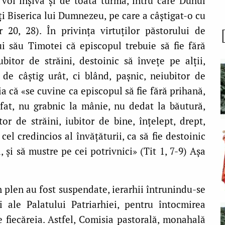
 voi înșivă și de toată turma, întru care Duhul
ți Biserica lui Dumnezeu, pe care a câștigat-o cu
 20, 28). În privința virtuților păstorului de
lui său Timotei că episcopul trebuie să fie fără
ubitor de străini, destoinic să învețe pe alții,
 de câștig urât, ci blând, pașnic, neiubitor de
ia că «se cuvine ca episcopul să fie fără prihană,
at, nu grabnic la mânie, nu dedat la băutură,
tor de străini, iubitor de bine, înțelept, drept,
el credincios al învățăturii, ca să fie destoinic
 și să mustre pe cei potrivnici» (Tit 1, 7-9) Așa
n plen au fost suspendate, ierarhii întrunindu-se
i ale Palatului Patriarhiei, pentru întocmirea
e fiecăreia. Astfel, Comisia pastorală, monahală