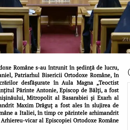
odoxe Române s-au întrunit în ședință de lucru,
aniel, Patriarhul Bisericii Ortodoxe Române, în
ucrărilor desfășurate în Aula Magna „Teoctist
ințitul Părinte Antonie, Episcop de Bălți, a fost
șinăului, Mitropolit al Basarabiei și Exarh al
andrit Maxim Drăguț a fost ales în slujirea de
âne a Italiei, în timp ce părintele arhimandrit
de Arhiereu-vicar al Episcopiei Ortodoxe Române