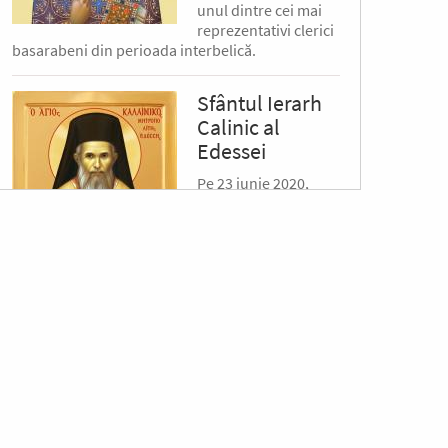
unul dintre cei mai
reprezentativi clerici
basarabeni din perioada interbelică.
Sfântul Ierarh
Calinic al
Edessei
Pe 23 iunie 2020,
Patriarhia Ecumenică
a hotărât
canonizarea
Mitropolitului Calinic
al Edessei, Pellei și
Almopiei (1919-1984) și pomenirea lui în fiecare
an la data de...
Sfântul Ierarh
Emilian
Mărturisitorul,
Episcopul