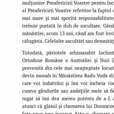
mulțumire Preafericirii Voastre pentru în
al Preafericirii Voastre referitor la fapt
mai mare și mai sporită responsabilitate
trebuie purtată în duh de ascultare. Gân
mănăstire, acum 13 ani, când am fost înv
călugăria. Celelalte ascultări sau demnităț
Totodată, părintele arhimandrit Iachin
Ortodoxe Române a Australiei și Noii 
provenită din cele mai neașteptate locur
devin monah în Mănăstirea Radu Vodă din
care voi îmbătrâni și îmi voi încheia vi
cumva gândurile sau ambițiile mele să f
rugat să îmi dea mereu puterea de a-L 
atunci că glasul și chemarea lui Dumnezeu
fața unui nou început. Este o chemare pe