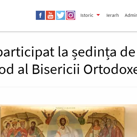
Istoric
Ierarh
Admin
participat la ședința de
nod al Bisericii Ortod
nterest