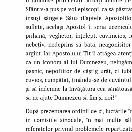
îi rânduise prin cetăți: «Luați aminte de
Sfânt v-a pus pe voi episcopi, ca să păstra
însuși sângele Său» (Faptele Apostolilor
suflete, același Apostol îi scria ucenicu
prihană, veghetor, înțelept, cuviincios, i
nebețiv, nedeprins să bată, neagonisitor
argint. Iar Apostolului Tit îi atrăgea atenț
ca un iconom al lui Dumnezeu, neîngâmf
pașnic, nepoftitor de câștig urât, ci iubi
cuvios, cumpătat, ținându-se de cuvântul c
și să îndemne la învățătura cea sănătoasă,
să ne ajute Dumnezeu să fim și noi!”
După prezentarea ordinii de zi, lucrările î
în comisiile sinodale, în mai multe săl
referatelor privind problemele repartizat