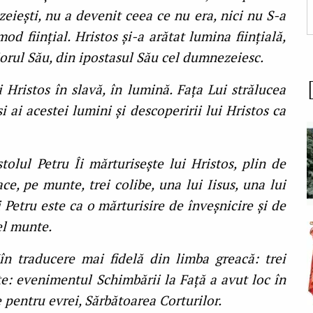
eiești, nu a devenit ceea ce nu era, nici nu S-a
od ființial. Hristos și-a arătat lumina ființială,
riorul Său, din ipostasul Său cel dumnezeiesc.
i Hristos în slavă, în lumină. Fața Lui strălucea
 ai acestei lumini și descoperirii lui Hristos ca
lul Petru Îi mărturisește lui Hristos, plin de
ce, pe munte, trei colibe, una lui Iisus, una lui
i Petru este ca o mărturisire de înveșnicire și de
el munte.
(în traducere mai fidelă din limba greacă: trei
te: evenimentul Schimbării la Față a avut loc în
 pentru evrei, Sărbătoarea Corturilor.