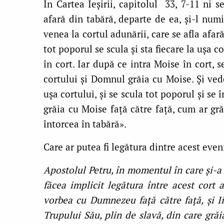
În Cartea Ieșirii, capitolul 33, 7-11 ni s
afară din tabără, departe de ea, şi-l num
venea la cortul adunării, care se afla afar
tot poporul se scula şi sta fiecare la uşa c
în cort. Iar după ce intra Moise în cort, 
cortului şi Domnul grăia cu Moise. Şi vede
uşa cortului, şi se scula tot poporul şi se
grăia cu Moise faţă către faţă, cum ar gr
întorcea în tabără».
Care ar putea fi legătura dintre acest ev
Apostolul Petru, în momentul în care și-a 
făcea implicit legătura între acest cort a
vorbea cu Dumnezeu față către față, și Ii
Trupului Său, plin de slavă, din care grăi