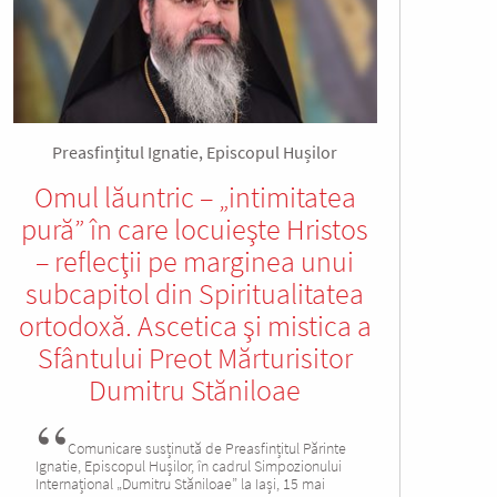
Preasfințitul Ignatie, Episcopul Hușilor
Omul lăuntric – „intimitatea
pură” în care locuieşte Hristos
– reflecţii pe marginea unui
subcapitol din Spiritualitatea
ortodoxă. Ascetica şi mistica a
Sfântului Preot Mărturisitor
Dumitru Stăniloae
Comunicare susținută de Preasfințitul Părinte
Ignatie, Episcopul Hușilor, în cadrul Simpozionului
Internațional „Dumitru Stăniloae” la Iași, 15 mai