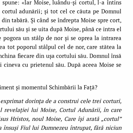
e spune: «Iar Moise, luându-şi cortul, l-a întins
i cortul adunării; şi tot cel ce căuta pe Domnul
ă din tabără. Şi când se îndrepta Moise spre cort,
ortului său şi se uita după Moise, până ce intra el
se pogora un stâlp de nor şi se oprea la intrarea
a tot poporul stâlpul cel de nor, care stătea la
 închina fiecare din uşa cortului său. Domnul însă
ăi cineva cu prietenul său. După aceea Moise se
eniment și momentul Schimbării la Față?
exprimat dorința de a construi cele trei corturi,
l revelației lui Moise, Cortul Adunării, în care
sus Hristos, noul Moise, Care își arată „cortul”
a însuși Fiul lui Dumnezeu întrupat, fără niciun