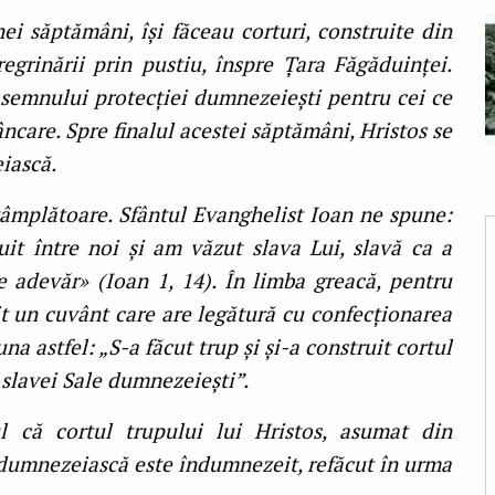
nei săptămâni, își făceau corturi, construite din
grinării prin pustiu, înspre Țara Făgăduinței.
 semnului protecției dumnezeiești pentru cei ce
âncare. Spre finalul acestei săptămâni, Hristos se
iască.
tâmplătoare. Sfântul Evanghelist Ioan ne spune:
uit între noi şi am văzut slava Lui, slavă ca a
e adevăr» (Ioan 1, 14). În limba greacă, pentru
sit un cuvânt care are legătură cu confecționarea
una astfel: „S-a făcut trup și și-a construit cortul
ș slavei Sale dumnezeiești”.
l că cortul trupului lui Hristos, asumat din
 dumnezeiască este îndumnezeit, refăcut în urma