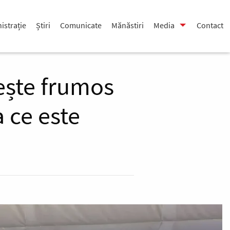
istrație
Știri
Comunicate
Mănăstiri
Media
Contact
ește frumos
a ce este