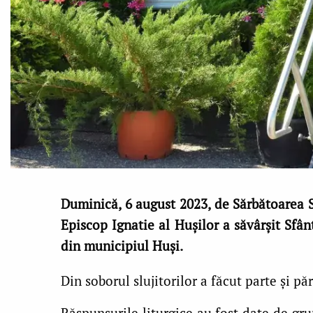
Duminică, 6 august 2023, de Sărbătoarea S
Episcop Ignatie al Hușilor a săvârșit Sfâ
din municipiul Huși.
Din soborul slujitorilor a făcut parte și p
Răspunsurile liturgice au fost date de gru