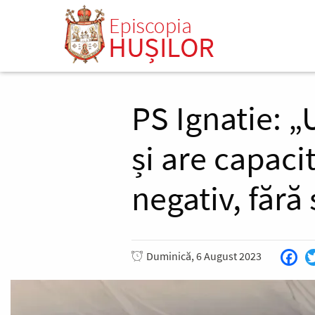
Mergi
la
conţinutul
principal
PS Ignatie: 
și are capaci
negativ, fără
Duminică, 6 August 2023
Fac