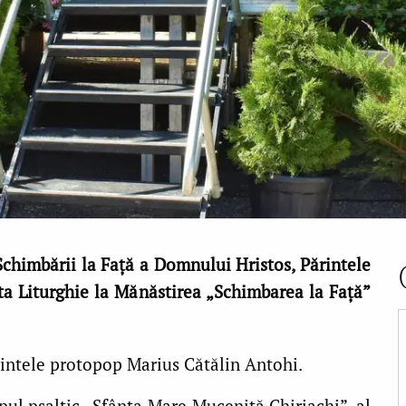
chimbării la Față a Domnului Hristos, Părintele
nta Liturghie la Mănăstirea „Schimbarea la Față”
ărintele protopop Marius Cătălin Antohi.
pul psaltic „Sfânta Mare Muceniță Chiriachi”, al