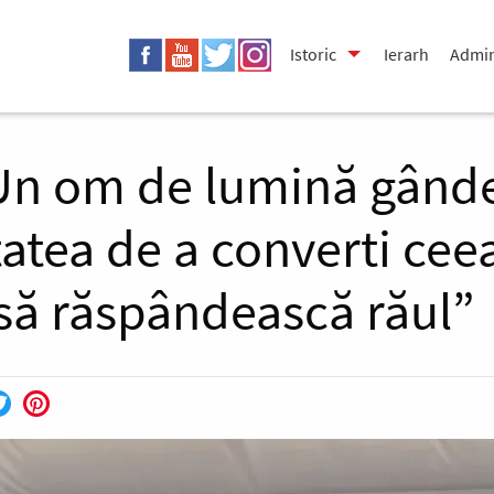
Istoric
Ierarh
Admin
„Un om de lumină gând
tatea de a converti cee
 să răspândească răul”
ebook
Twitter
Pinterest