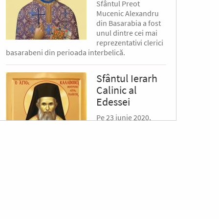
Sfântul Preot
Mucenic Alexandru
din Basarabia a fost
unul dintre cei mai
reprezentativi clerici
basarabeni din perioada interbelică.
Sfântul Ierarh
Calinic al
Edessei
Pe 23 iunie 2020,
Patriarhia Ecumenică
a hotărât
canonizarea
Mitropolitului Calinic
al Edessei, Pellei și
Almopiei (1919-1984) și pomenirea lui în fiecare
an la data de...
Sfântul Ierarh