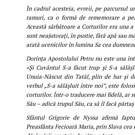
În cadrul acesteia, evreii, pe parcursul u
ramuri, ca o formă de rememorare a pere
Această sărbătoare a Corturilor era una a
sunt neajutorați, în pustie, fără apă sau m
arată ucenicilor în lumina Sa cea dumneze
Dorința Apostolului Petru nu este una în
«Şi Cuvântul S-a făcut trup şi S-a sălăşl
Unuia-Născut din Tatăl, plin de har şi d
verbul „S-a sălăşluit între noi”, este folo
corturilor. Într-o traducere mai fidelă, ar s
Său – adică trupul Său, ca să îl facă părta
Sfântul Grigorie de Nyssa afirmă faptu
Preasfânta Fecioară Maria, prin Slava cea