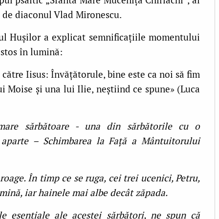
t de diaconul Vlad Mironescu.
hul Hușilor a explicat semnificațiile momentului
stos în lumină:
 către Iisus: Învăţătorule, bine este ca noi să fim
ui Moise şi una lui Ilie, neştiind ce spune» (Luca
mare sărbătoare - una din sărbătorile cu o
ă aparte – Schimbarea la Față a Mântuitorului
oage. În timp ce se ruga, cei trei ucenici, Petru,
umină, iar hainele mai albe decât zăpada.
le esențiale ale acestei sărbători, ne spun că