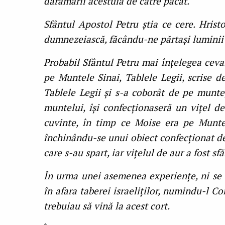
dărâmării acestuia de către păcat.
Sfântul Apostol Petru știa ce cere. Hristo
dumnezeiască, făcându-ne părtași luminii
Probabil Sfântul Petru mai înțelegea ceva. 
pe Muntele Sinai, Tablele Legii, scrise
Tablele Legii și s-a coborât de pe munte
muntelui, își confecționaseră un vițel de
cuvinte, în timp ce Moise era pe Muntele
închinându-se unui obiect confecționat de
care s-au spart, iar vițelul de aur a fost sf
În urma unei asemenea experiențe, ni se s
în afara taberei israeliților, numindu-l C
trebuiau să vină la acest cort.