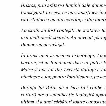
Hristos, prin arătarea luminii Sale dumnez
transfigurat în ceva ce nu-i aparținea în m
care strălucea nu din exterior, ci din inte
Apostolii au fost copleșiți de arătarea lu
mai mult decât soarele. Au devenit părtași
Dumnezeu desăvârșit.
În urma unei asemenea experiențe, Aposto
bucurie, că ar fi minunat dacă ar putea fa
Moise și una lui Ilie. Această dorință a lu
rămânere a lor, pentru întotdeauna, pe ac
Dorința lui Petru de a face trei colibe 
corturi) are o semnificație teologică apar
ultima zi a unei sărbători foarte cunoscute