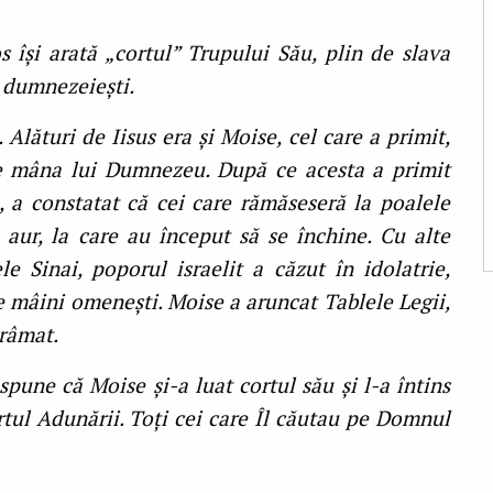
s își arată „cortul” Trupului Său, plin de slava
 dumnezeiești.
Alături de Iisus era și Moise, cel care a primit,
 de mâna lui Dumnezeu. După ce acesta a primit
, a constatat că cei care rămăseseră la poalele
 aur, la care au început să se închine. Cu alte
 Sinai, poporul israelit a căzut în idolatrie,
 mâini omenești. Moise a aruncat Tablele Legii,
ărâmat.
pune că Moise și-a luat cortul său și l-a întins
ortul Adunării. Toți cei care Îl căutau pe Domnul