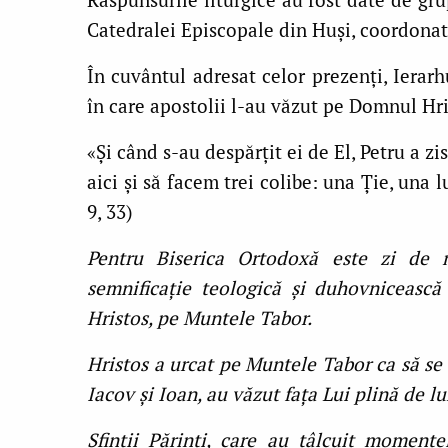
Catedralei Episcopale din Huși, coordona
În cuvântul adresat celor prezenți, Ierar
în care apostolii l-au văzut pe Domnul Hri
«Şi când s-au despărţit ei de El, Petru a zis
aici şi să facem trei colibe: una Ţie, una l
9, 33)
Pentru Biserica Ortodoxă este zi de 
semnificație teologică și duhovniceasc
Hristos, pe Muntele Tabor.
Hristos a urcat pe Muntele Tabor ca să se r
Iacov și Ioan, au văzut fața Lui plină de l
Sfinții Părinți, care au tâlcuit momente