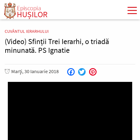
Mergi
la
conţinutul
principal
CUVÂNTUL IERARHULUI
(Video) Sfinții Trei Ierarhi, o triadă
minunată. PS Ignatie
Marţi, 30 Ianuarie 2018
Facebook
Twitter
Pinterest