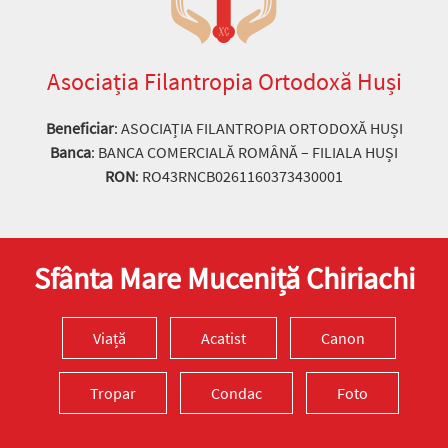
Asociația Filantropia Ortodoxă Huși
Beneficiar
: ASOCIAȚIA FILANTROPIA ORTODOXĂ HUȘI
Banca
: BANCA COMERCIALĂ ROMÂNĂ – FILIALA HUȘI
RON
: RO43RNCB0261160373430001
Sfânta Mare Muceniță Chiriachi
Viață
Acatist
Canon
Tropar
Condac
Foto