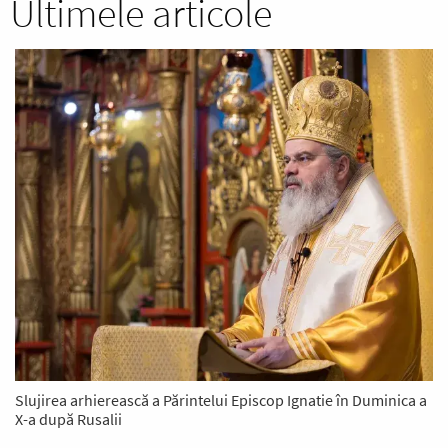
Ultimele articole
Slujirea arhierească a Părintelui Episcop Ignatie în Duminica a
X-a după Rusalii