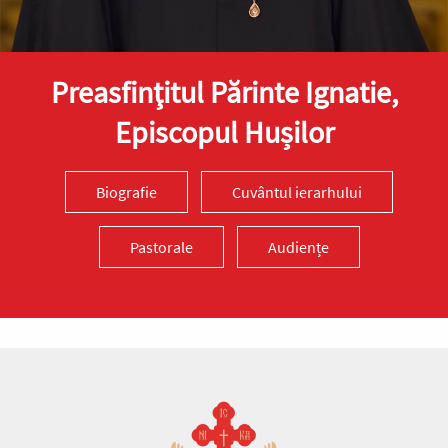
Preasfinţitul Părinte Ignatie,
Episcopul Hușilor
Biografie
Cuvântul ierarhului
Pastorale
Audiențe