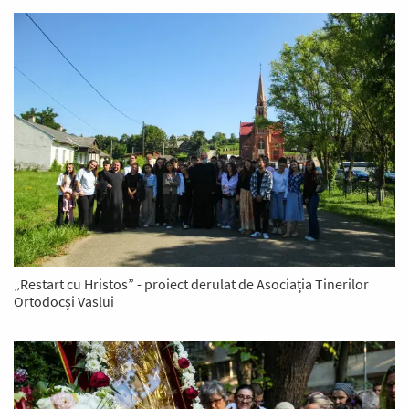
„Restart cu Hristos” - proiect derulat de Asociația Tinerilor
Ortodocși Vaslui