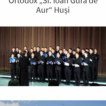
Ortodox „Sf. Ioan Gură de
Aur“ Huși