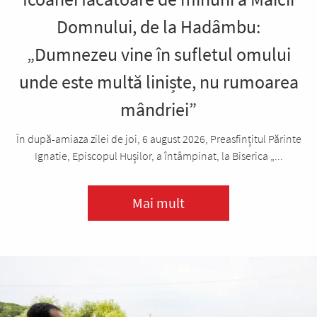
Domnului, de la Hadâmbu:
„Dumnezeu vine în sufletul omului
unde este multă liniște, nu rumoarea
mândriei”
În după-amiaza zilei de joi, 6 august 2026, Preasfințitul Părinte
Ignatie, Episcopul Hușilor, a întâmpinat, la Biserica „...
Mai mult