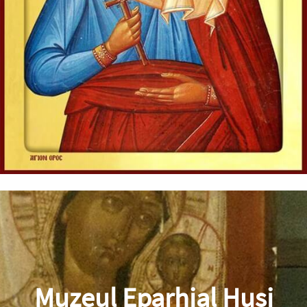
Muzeul Eparhial Huși