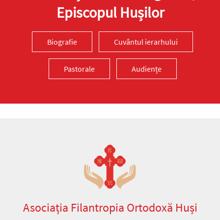
Episcopul Hușilor
Biografie
Cuvântul ierarhului
Pastorale
Audiențe
Asociația Filantropia Ortodoxă Huși