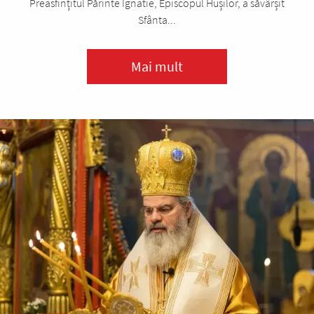
Preasfințitul Părinte Ignatie, Episcopul Hușilor, a săvârșit
Sfânta...
Mai mult