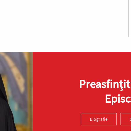
Preasfinţit
Episc
Biografie