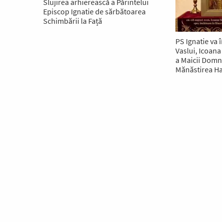
Slujirea arhierească a Părintelui
Episcop Ignatie de sărbătoarea
Schimbării la Față
PS Ignatie va î
Vaslui, Icoan
a Maicii Domnu
Mănăstirea 