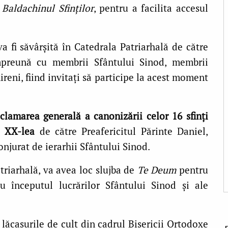
n
Baldachinul Sfinților
, pentru a facilita accesul
va fi săvârșită în Catedrala Patriarhală de către
 împreună cu membrii Sfântului Sinod, membrii
ireni, fiind invitați să participe la acest moment
clamarea generală a canonizării celor 16 sfinți
al XX-lea
de către Preafericitul Părinte Daniel,
njurat de ierarhii Sfântului Sinod.
atriarhală, va avea loc slujba de
Te Deum
pentru
u începutul lucrărilor Sfântului Sinod și ale
 lăcașurile de cult din cadrul Bisericii Ortodoxe