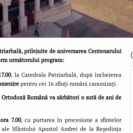
riarhală, prilejuite de aniversarea
Centenarului
orm următorului program:
17.00
, la Catedrala Patriarhală, după încheierea
pomenire
pentru cei 16 sfinți români canonizați.
a Ortodoxă Română va sărbători o sută de ani de
 ora 7.00
, cu purtarea în procesiune a sfintelor
e ale Sfântului Apostol Andrei de la Reședința