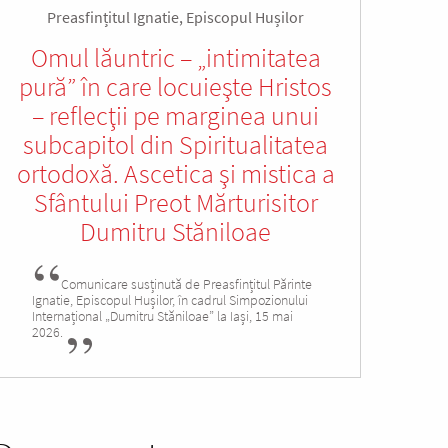
Preasfințitul Ignatie, Episcopul Hușilor
Omul lăuntric – „intimitatea
pură” în care locuieşte Hristos
– reflecţii pe marginea unui
subcapitol din Spiritualitatea
ortodoxă. Ascetica şi mistica a
Sfântului Preot Mărturisitor
Dumitru Stăniloae
Comunicare susținută de Preasfințitul Părinte
Ignatie, Episcopul Hușilor, în cadrul Simpozionului
Internațional „Dumitru Stăniloae” la Iași, 15 mai
2026.