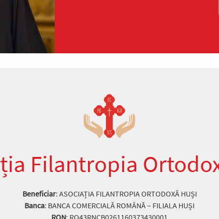
ția Filantropia Ortodo
Beneficiar
: ASOCIAȚIA FILANTROPIA ORTODOXĂ HUȘI
Banca
: BANCA COMERCIALĂ ROMÂNĂ – FILIALA HUȘI
RON
: RO43RNCB0261160373430001