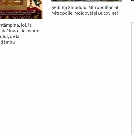
Ședința Sinodului Mitropolitan al
Mitropoliei Moldovei și Bucovinei
ntâmpina, joi, la
a făcătoare de minuni
lui, de la
Hadâmbu