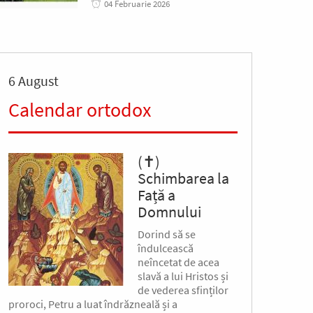
04 Februarie 2026
6 August
Calendar ortodox
(✝)
Schimbarea la
Față a
Domnului
Dorind să se
îndulcească
neîncetat de acea
slavă a lui Hristos și
de vederea sfinților
proroci, Petru a luat îndrăzneală și a