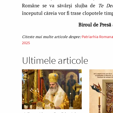
Române se va săvârși slujba de
Te De
începutul căreia vor fi trase clopotele ti
Biroul de Presă
Patriarhia Roman
2025
Ultimele articole