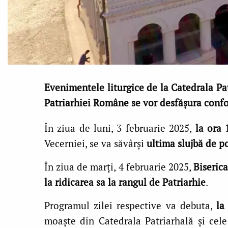
Evenimentele liturgice de la Catedrala Pat
Patriarhiei Române
se vor desfășura conf
În ziua de luni, 3 februarie 2025,
la ora 
Vecerniei, se va săvârși
ultima slujbă de 
În ziua de marți, 4 februarie 2025,
Biseric
la ridicarea sa la rangul de Patriarhie
.
Programul zilei respective va debuta,
la
moaște din Catedrala Patriarhală și cel