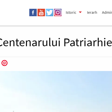
Istoric
Ierarh
Admin
Centenarului Patriarh
book
Twitter
Pinterest