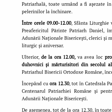
Patriarhală, toate urmând a fi așezate î
pelerinilor la închinare.
Între orele 09.00-12.00
, Sfânta Liturghie 
Preafericitul Părinte Patriarh Daniel,
Adunării Naționale Bisericești, clerici și m
liturgic și aniversar.
Ulterior,
de
la ora 12.00,
va avea loc
pro
duhovnici și mărturisitori din secolul 
Patriarhul Bisericii Ortodoxe Române, înco
Începând cu
ora 12.30
, tot în Catedrala P
Centenarul Patriarhiei Române și pentr
Adunării Naționale Bisericești.
De asemenea, tot de la ora 12.30, în toate