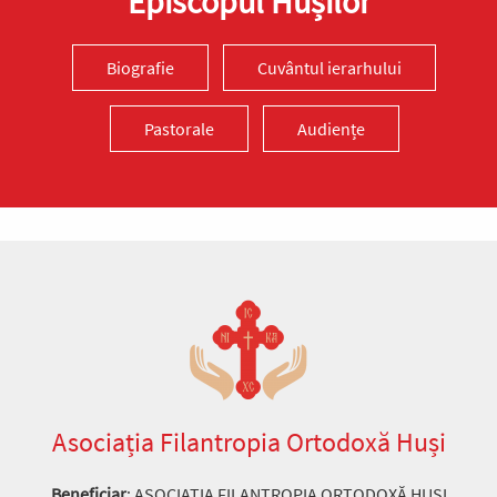
Episcopul Hușilor
Biografie
Cuvântul ierarhului
Pastorale
Audiențe
Asociația Filantropia Ortodoxă Huși
Beneficiar
: ASOCIAȚIA FILANTROPIA ORTODOXĂ HUȘI