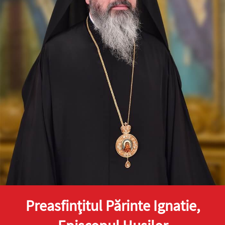
Preasfinţitul Părinte Ignatie,