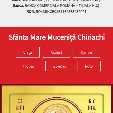
Banca
: BANCA COMERCIALĂ ROMÂNĂ – FILIALA HUȘI
RON
: RO43RNCB0261160373430001
Sfânta Mare Muceniță Chiriachi
Viață
Acatist
Canon
Tropar
Condac
Foto