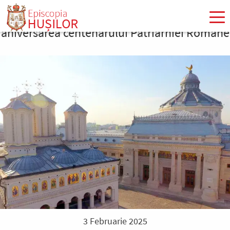
Mergi
la
aniversarea centenarului Patriarhiei Române
conţinutul
principal
3 Februarie 2025