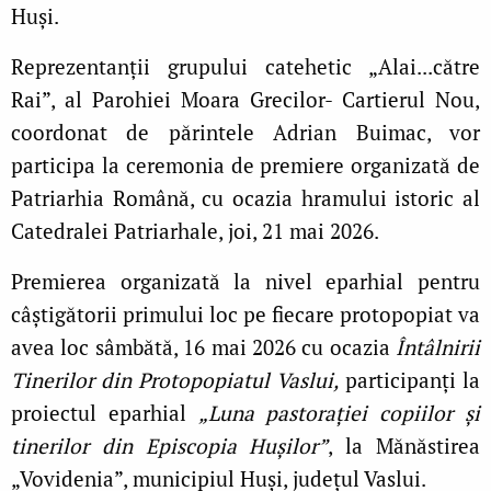
Huși.
Reprezentanții grupului catehetic „Alai...către
Rai”, al Parohiei Moara Grecilor- Cartierul Nou,
coordonat de părintele Adrian Buimac, vor
participa la ceremonia de premiere organizată de
Patriarhia Română, cu ocazia hramului istoric al
Catedralei Patriarhale, joi, 21 mai 2026.
Premierea organizată la nivel eparhial pentru
câștigătorii primului loc pe fiecare protopopiat va
avea loc sâmbătă, 16 mai 2026 cu ocazia
Întâlnirii
Tinerilor din Protopopiatul Vaslui,
participanți la
proiectul eparhial
„Luna pastorației copiilor și
tinerilor din Episcopia Hușilor”
, la Mănăstirea
„Vovidenia”, municipiul Huși, județul Vaslui.