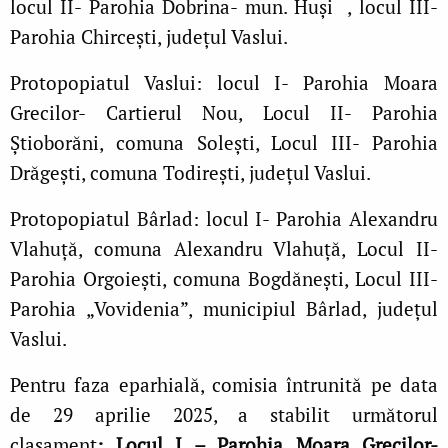
locul II- Parohia Dobrina- mun. Huși , locul III-
Parohia Chircești, județul Vaslui.
Protopopiatul Vaslui: locul I- Parohia Moara
Grecilor- Cartierul Nou, Locul II- Parohia
Știoborăni, comuna Solești, Locul III- Parohia
Drăgești, comuna Todirești, județul Vaslui.
Protopopiatul Bârlad: locul I- Parohia Alexandru
Vlahuță, comuna Alexandru Vlahuță, Locul II-
Parohia Orgoiești, comuna Bogdănești, Locul III-
Parohia „Vovidenia”, municipiul Bârlad, județul
Vaslui.
Pentru faza eparhială, comisia întrunită pe data
de 29 aprilie 2025, a stabilit următorul
clasament
: Locul I – Parohia Moara Grecilor-