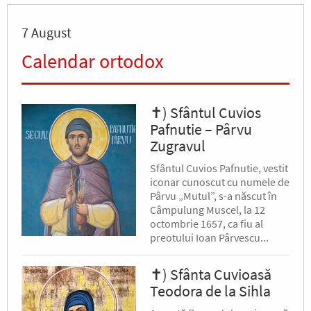
7 August
Calendar ortodox
✝) Sfântul Cuvios
Pafnutie – Pârvu
Zugravul
Sfântul Cuvios Pafnutie, vestit
iconar cunoscut cu numele de
Pârvu „Mutul”, s-a născut în
Câmpulung Muscel, la 12
octombrie 1657, ca fiu al
preotului Ioan Pârvescu...
✝) Sfânta Cuvioasă
Teodora de la Sihla