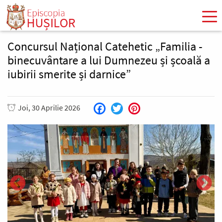
Mergi
la
conţinutul
principal
Concursul Național Catehetic „Familia -
binecuvântare a lui Dumnezeu și școală a
iubirii smerite și darnice”
Joi, 30 Aprilie 2026
Facebook
Twitter
Pinterest