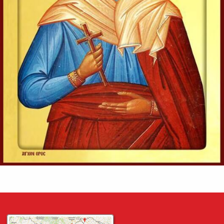
Evanghelia zilei
În vremea aceea s-au apropiat de Iisus saducheii, cei ce
zic că nu este înviere, și L-au întrebat, zicând:
Învățătorule, Moise a zis: «Dacă cineva moare neavând
copii, fratele...
Ev. Matei 22, 23-33
doxologia.ro
Preia articolele Doxologia în site-ul tău!