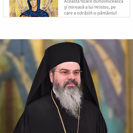
Această floare duhovnicească
și mireasă a lui Hristos, pe
care a odrăslit-o pământul
binecuvântat al Moldovei, s-a
născut pe la jumătatea
secolului al XVII-lea, în satul...
După-prăznuirea
Schimbării la Față a
Domnului
Schimbarea la Față a
Mântuitorului Iisus Hristos
este unul din Praznicele
împărătești ale Bisericii
Ortodoxe, sărbătorită la 6
august.
Sfântul Antonie de la
Optina