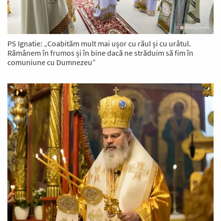
PS Ignatie: „Coabităm mult mai ușor cu răul și cu urâtul.
Rămânem în frumos și în bine dacă ne străduim să fim în
comuniune cu Dumnezeu”