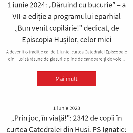
1 iunie 2024: „Dăruind cu bucurie” – a
VII-a ediție a programului eparhial
„Bun venit copilărie!” dedicat, de
Episcopia Hușilor, celor mici
A devenit o tradiție ca, de 1 iunie, curtea Catedralei Episcopale
din Huși să răsune de glasurile pline de candoare și de voie...
Mai mult
1 Iunie 2023
„Prin joc, în viață!”: 2342 de copii în
curtea Catedralei din Huși. PS Ignatie: