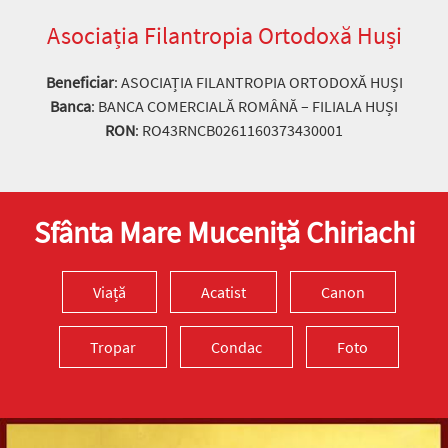
Asociația Filantropia Ortodoxă Huși
Beneficiar
: ASOCIAȚIA FILANTROPIA ORTODOXĂ HUȘI
Banca
: BANCA COMERCIALĂ ROMÂNĂ – FILIALA HUȘI
RON
: RO43RNCB0261160373430001
Sfânta Mare Muceniță Chiriachi
Viață
Acatist
Canon
Tropar
Condac
Foto