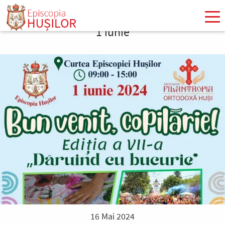
Mergi
la
1 iunie
conţinutul
principal
16 Mai 2024