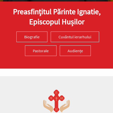
Preasfinţitul Părinte Ignatie,
Episcopul Hușilor
Biografie
Cuvântul ierarhului
Pastorale
Audiențe