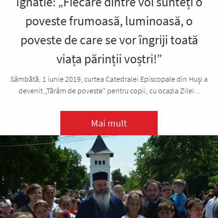
Ignatie: „Fiecare dintre voi sunteți o
poveste frumoasă, luminoasă, o
poveste de care se vor îngriji toată
viața părinții voștri!”
Sâmbătă, 1 iunie 2019, curtea Catedralei Episcopale din Huși a
devenit „Tărâm de poveste” pentru copii, cu ocazia Zilei...
Mai mult