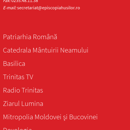
Fax:
0235.48.11.38
E-mail:
secretariat@episcopiahusilor.ro
Patriarhia Română
Catedrala Mântuirii Neamului
Basilica
Trinitas TV
Radio Trinitas
Ziarul Lumina
Mitropolia Moldovei și Bucovinei