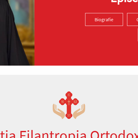
Biografie
ția Filantropia Ortodo