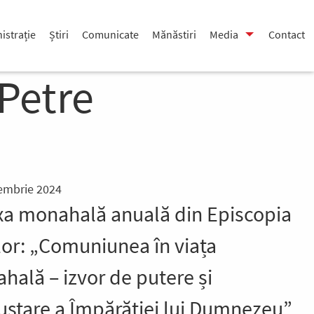
istrație
Știri
Comunicate
Mănăstiri
Media
Contact
Petre
embrie 2024
xa monahală anuală din Episcopia
lor: „Comuniunea în viața
hală – izvor de putere și
ustare a Împărăției lui Dumnezeu”