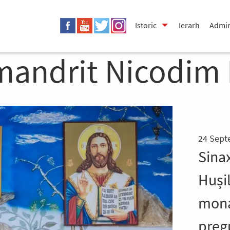
Istoric
Ierarh
Admin
mandrit Nicodim 
24 Sept
Sina
Huși
mona
preg