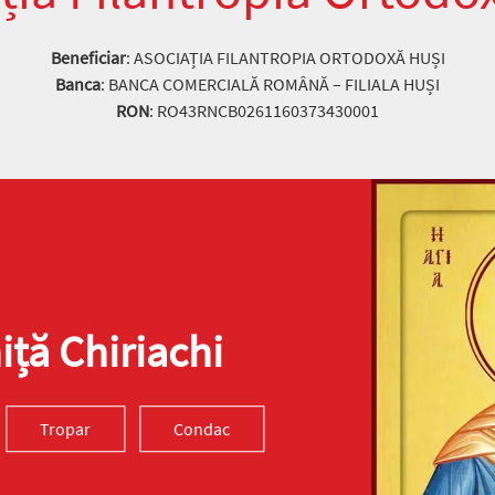
Beneficiar
: ASOCIAȚIA FILANTROPIA ORTODOXĂ HUȘI
Banca
: BANCA COMERCIALĂ ROMÂNĂ – FILIALA HUȘI
RON
: RO43RNCB0261160373430001
ță Chiriachi
Tropar
Condac