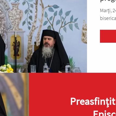
Marți, 2
biserica
Preasfinţit
Episc