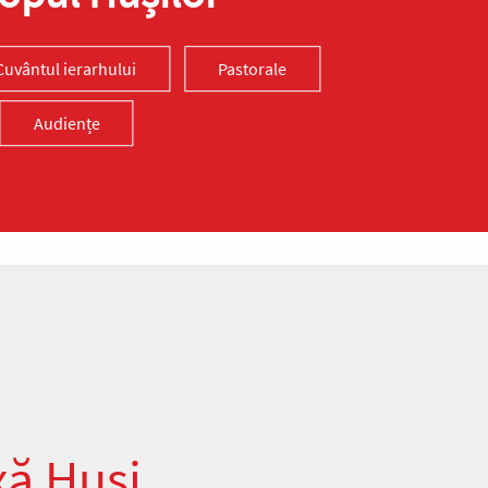
Cuvântul ierarhului
Pastorale
Audiențe
xă Huși