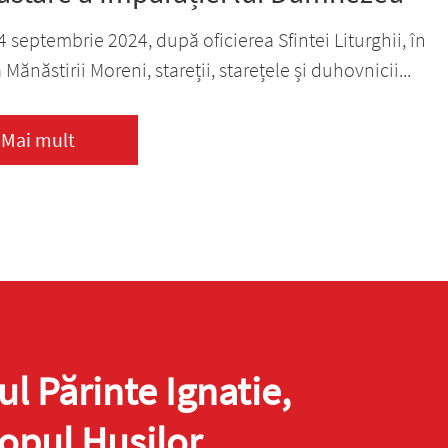
4 septembrie 2024, după oficierea Sfintei Liturghii, în
 Mănăstirii Moreni, stareții, starețele și duhovnicii...
Mai mult
ul Părinte Ignatie,
opul Hușilor