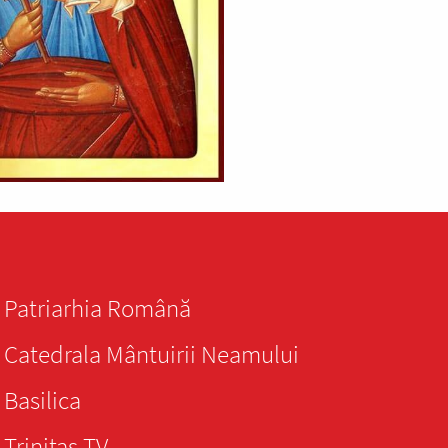
Patriarhia Română
Catedrala Mântuirii Neamului
Basilica
Trinitas TV