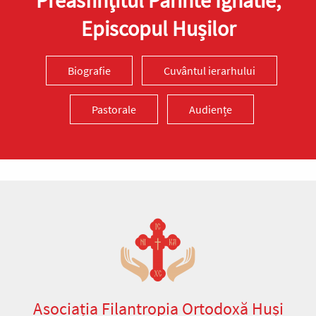
Episcopul Hușilor
Biografie
Cuvântul ierarhului
Pastorale
Audiențe
Asociația Filantropia Ortodoxă Huși