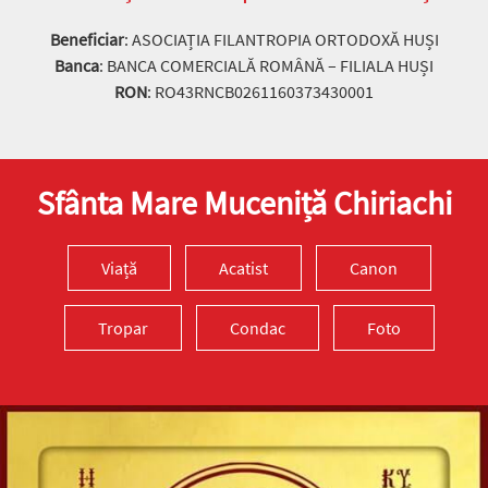
Beneficiar
: ASOCIAȚIA FILANTROPIA ORTODOXĂ HUȘI
Banca
: BANCA COMERCIALĂ ROMÂNĂ – FILIALA HUȘI
RON
: RO43RNCB0261160373430001
Sfânta Mare Muceniță Chiriachi
Viață
Acatist
Canon
Tropar
Condac
Foto