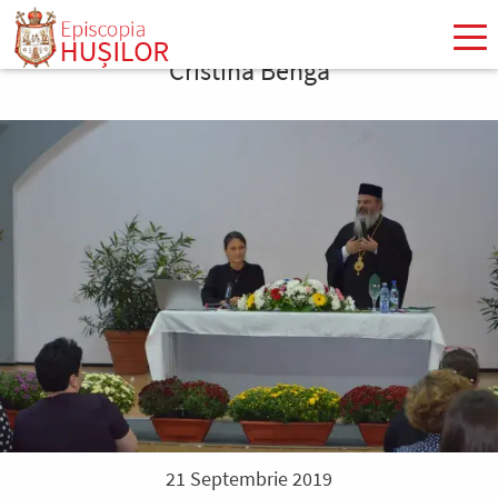
Mergi
la
Cristina Benga
conţinutul
principal
21 Septembrie 2019