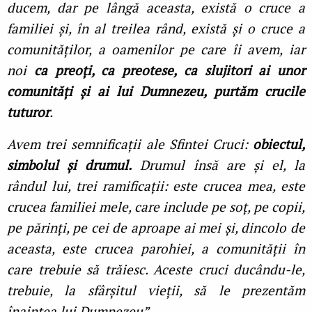
ducem, dar pe lângă aceasta, există o cruce a
familiei și, în al treilea rând, există și o cruce a
comunităților, a oamenilor pe care îi avem, iar
noi
ca preoți, ca preotese, ca slujitori ai unor
comunități și ai lui Dumnezeu, purtăm crucile
tuturor
.
Avem trei semnificații ale Sfintei Cruci:
obiectul,
simbolul și drumul.
Drumul însă are și el, la
rândul lui, trei ramificații: este crucea mea, este
crucea familiei mele, care include pe soț, pe copii,
pe părinți, pe cei de aproape ai mei și, dincolo de
aceasta, este crucea parohiei, a comunității în
care trebuie să trăiesc. Aceste cruci ducându-le,
trebuie, la sfârșitul vieții, să le prezentăm
înaintea lui Dumnezeu”.