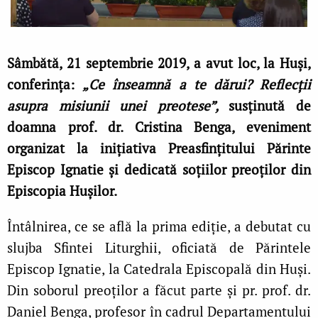
Sâmbătă, 21 septembrie 2019, a avut loc, la Huşi,
conferinţa:
„Ce înseamnă a te dărui? Reflecţii
asupra misiunii unei preotese”,
susţinută de
doamna prof. dr. Cristina Benga, eveniment
organizat la iniţiativa Preasfinţitului Părinte
Episcop Ignatie şi dedicată soţiilor preoţilor din
Episcopia Huşilor.
Întâlnirea, ce se află la prima ediţie, a debutat cu
slujba Sfintei Liturghii, oficiată de Părintele
Episcop Ignatie, la Catedrala Episcopală din Huşi.
Din soborul preoţilor a făcut parte şi pr. prof. dr.
Daniel Benga, profesor în cadrul Departamentului