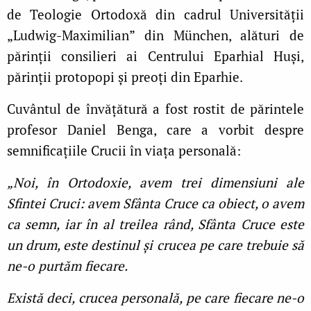
de Teologie Ortodoxă din cadrul Universității
„Ludwig
‑
Maximilian
”
din M
ü
nchen, alături de
părinţii consilieri ai Centrului Eparhial Huşi,
părinţii protopopi şi preoţi din Eparhie.
Cuvântul de învăţătură a fost rostit de părintele
profesor Daniel Benga, care a vorbit despre
semnificaţiile Crucii în viaţa personală:
„Noi, în Ortodoxie, avem trei dimensiuni ale
Sfintei Cruci: avem Sfânta Cruce ca obiect, o avem
ca semn, iar în al treilea rând, Sfânta Cruce este
un drum, este destinul și crucea pe care trebuie să
ne-o purtăm fiecare.
Există deci, crucea personală, pe care fiecare ne-o