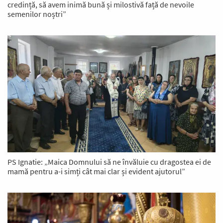
credință, să avem inimă bună și milostivă față de nevoile
semenilor noștri”
PS Ignatie: „Maica Domnului să ne învăluie cu dragostea ei de
mamă pentru a-i simți cât mai clar și evident ajutorul”