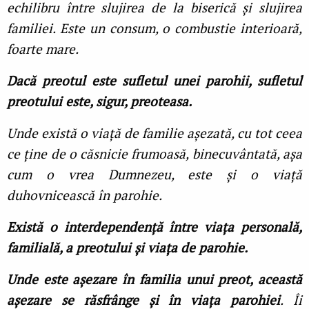
echilibru între slujirea de la biserică şi slujirea
familiei. Este un consum, o combustie interioară,
foarte mare.
Dacă preotul este sufletul unei parohii, sufletul
preotului este, sigur, preoteasa.
Unde există o viaţă de familie aşezată, cu tot ceea
ce ţine de o căsnicie frumoasă, binecuvântată, aşa
cum o vrea Dumnezeu, este şi o viaţă
duhovnicească în parohie.
Există o interdependenţă între viaţa personală,
familială, a preotului şi viaţa de parohie.
Unde este aşezare în familia unui preot, această
aşezare se răsfrânge şi în viaţa parohiei
. Îi