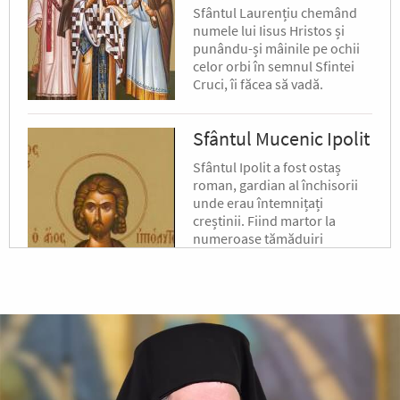
Sfântul Laurențiu chemând
numele lui Iisus Hristos și
punându-și mâinile pe ochii
celor orbi în semnul Sfintei
Cruci, îi făcea să vadă.
Sfântul Mucenic Ipolit
Sfântul Ipolit a fost ostaș
roman, gardian al închisorii
unde erau întemnițați
creștinii. Fiind martor la
numeroase tămăduiri
minunate făcute de Sfântul
Laurențiu,...
Sfântul Sfințit
Mucenic Xist,
Episcopul Romei