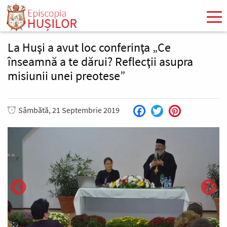
Mergi
la
conţinutul
principal
La Huşi a avut loc conferinţa „Ce
înseamnă a te dărui? Reflecţii asupra
misiunii unei preotese”
Sâmbătă, 21 Septembrie 2019
Facebook
Twitter
Pinterest