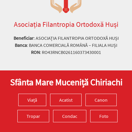
Asociația Filantropia Ortodoxă Huși
Beneficiar
: ASOCIAȚIA FILANTROPIA ORTODOXĂ HUȘI
Banca
: BANCA COMERCIALĂ ROMÂNĂ – FILIALA HUȘI
RON
: RO43RNCB0261160373430001
Sfânta Mare Muceniță Chiriachi
Viață
Acatist
Canon
Tropar
Condac
Foto