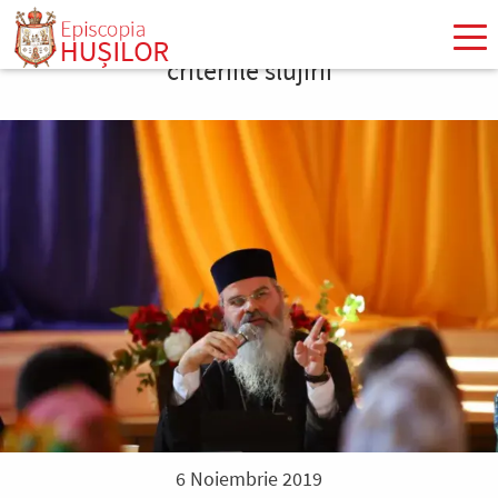
Mergi
la
criteriile slujirii
conţinutul
principal
6 Noiembrie 2019