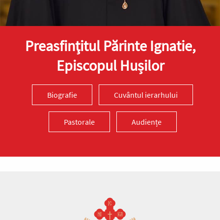
Preasfinţitul Părinte Ignatie,
Episcopul Hușilor
Biografie
Cuvântul ierarhului
Pastorale
Audiențe