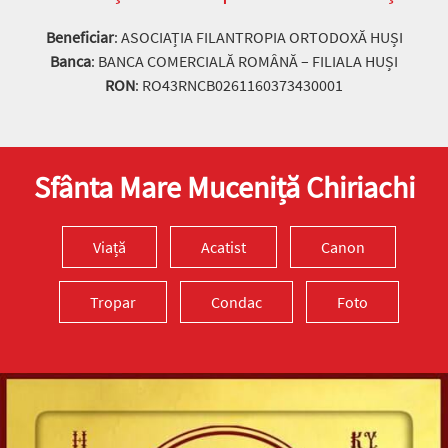
Beneficiar
: ASOCIAȚIA FILANTROPIA ORTODOXĂ HUȘI
Banca
: BANCA COMERCIALĂ ROMÂNĂ – FILIALA HUȘI
RON
: RO43RNCB0261160373430001
Sfânta Mare Muceniță Chiriachi
Viață
Acatist
Canon
Tropar
Condac
Foto