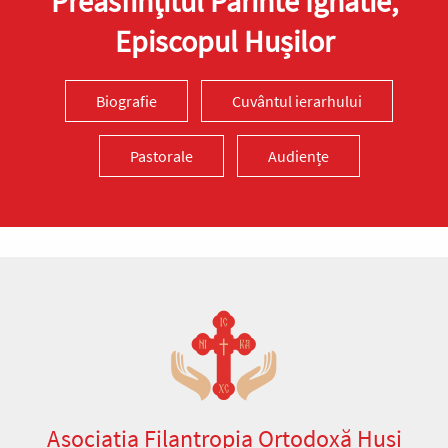
Preasfinţitul Părinte Ignatie,
Episcopul Hușilor
Biografie
Cuvântul ierarhului
Pastorale
Audiențe
Asociația Filantropia Ortodoxă Huși