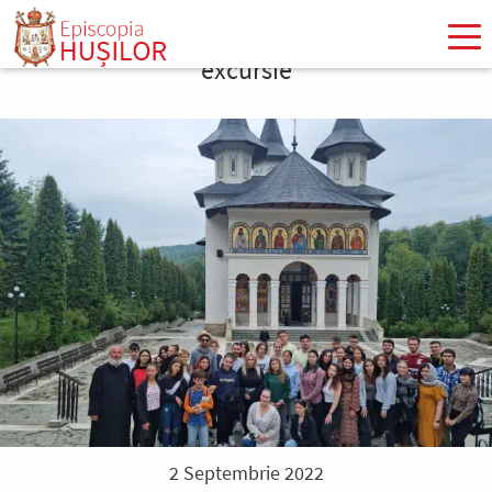
Mergi
la
excursie
conţinutul
principal
2 Septembrie 2022