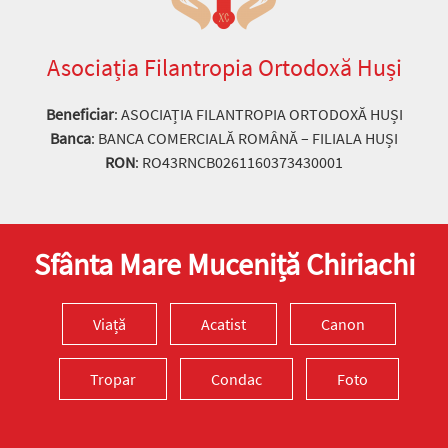
Asociația Filantropia Ortodoxă Huși
Beneficiar
: ASOCIAȚIA FILANTROPIA ORTODOXĂ HUȘI
Banca
: BANCA COMERCIALĂ ROMÂNĂ – FILIALA HUȘI
RON
: RO43RNCB0261160373430001
Sfânta Mare Muceniță Chiriachi
Viață
Acatist
Canon
Tropar
Condac
Foto