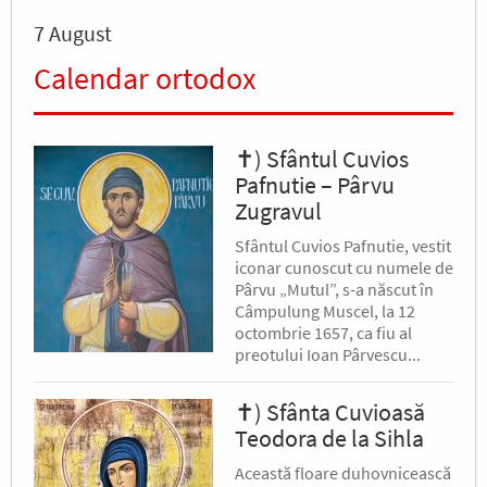
7 August
Calendar ortodox
✝) Sfântul Cuvios
Pafnutie – Pârvu
Zugravul
Sfântul Cuvios Pafnutie, vestit
iconar cunoscut cu numele de
Pârvu „Mutul”, s-a născut în
Câmpulung Muscel, la 12
octombrie 1657, ca fiu al
preotului Ioan Pârvescu...
✝) Sfânta Cuvioasă
Teodora de la Sihla
Această floare duhovnicească