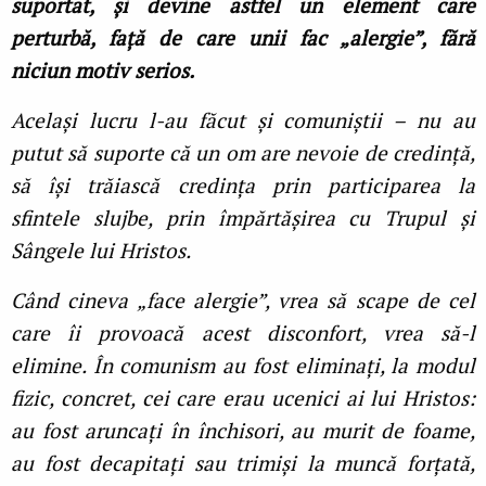
suportat, și devine astfel un element care
perturbă, față de care unii fac „alergie”, fără
niciun motiv serios.
Același lucru l-au făcut și comuniștii – nu au
putut să suporte că un om are nevoie de credință,
să își trăiască credința prin participarea la
sfintele slujbe, prin împărtășirea cu Trupul și
Sângele lui Hristos.
Când cineva „face alergie”, vrea să scape de cel
care îi provoacă acest disconfort, vrea să-l
elimine. În comunism au fost eliminați, la modul
fizic, concret, cei care erau ucenici ai lui Hristos:
au fost aruncați în închisori, au murit de foame,
au fost decapitați sau trimiși la muncă forțată,