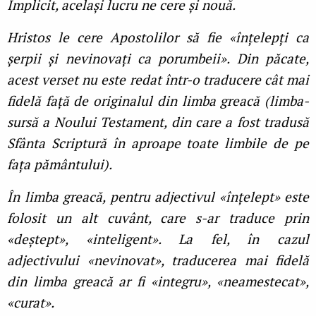
Implicit, același lucru ne cere și nouă.
Hristos le cere Apostolilor să fie «înțelepți ca
șerpii și nevinovați ca porumbeii». Din păcate,
acest verset nu este redat într-o traducere cât mai
fidelă față de originalul din limba greacă (limba-
sursă a Noului Testament, din care a fost tradusă
Sfânta Scriptură în aproape toate limbile de pe
fața pământului).
În limba greacă, pentru adjectivul «înțelept» este
folosit un alt cuvânt, care s-ar traduce prin
«deștept», «inteligent». La fel, în cazul
adjectivului «nevinovat», traducerea mai fidelă
din limba greacă ar fi «integru», «neamestecat»,
«curat».