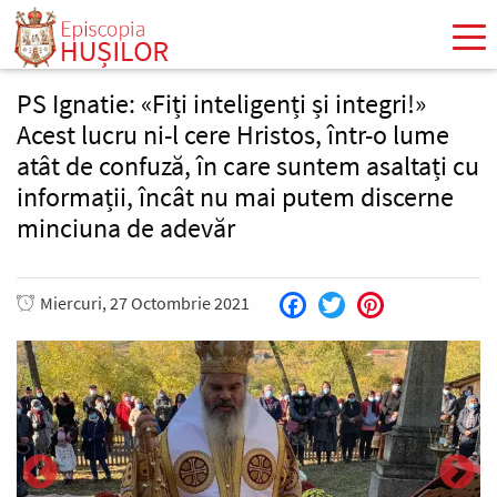
Mergi
la
conţinutul
principal
PS Ignatie: «Fiți inteligenți și integri!»
Acest lucru ni-l cere Hristos, într-o lume
atât de confuză, în care suntem asaltați cu
informații, încât nu mai putem discerne
minciuna de adevăr
Miercuri, 27 Octombrie 2021
Facebook
Twitter
Pinterest