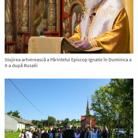
Slujirea arhierească a Părintelui Episcop Ignatie în Duminica a
X-a după Rusalii