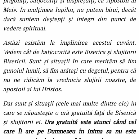
prigoniți, batjocoriți și disprețuiți, ca Apostoli ai
Mei». În mulțimea lupilor, nu putem birui, decât
dacă suntem deștepți și integri din punct de
vedere spiritual.
Astăzi asistăm la împlinirea acestui cuvânt.
Vedem cât de batjocorită este Biserica și slujitorii
Bisericii. Sunt și situații în care merităm să fim
gunoiul lumii, să fim arătați cu degetul, pentru că
nu ne ridicăm la vrednicia slujirii noastre, de
apostoli ai lui Hristos.
Dar sunt și situații (cele mai multe dintre ele) în
care se năpustește o ură gratuită față de Biserică
și slujitorii ei.
Ura gratuită este atunci când cel
care Îl are pe Dumnezeu în inima sa nu este