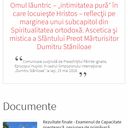
Omul lăuntric – „intimitatea pură” în
care locuieşte Hristos – reflecţii pe
marginea unui subcapitol din
Spiritualitatea ortodoxă. Ascetica şi
mistica a Sfântului Preot Mărturisitor
Dumitru Stăniloae
Comunicare susținută de Preasfințitul Părinte Ignatie,
Episcopul Hușilor, în cadrul Simpozionului Internațional
„Dumitru Stăniloae” la Iași, 15 mai 2026.
Documente
Rezultate finale - Examenul de Capacitate
preoțească, sesiunea de primăvară