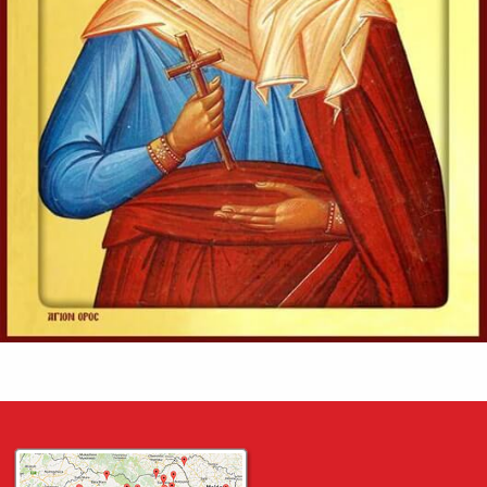
Evanghelia zilei
În vremea aceea s-au apropiat de Iisus saducheii, cei ce
zic că nu este înviere, și L-au întrebat, zicând:
Învățătorule, Moise a zis: «Dacă cineva moare neavând
copii, fratele...
Ev. Matei 22, 23-33
doxologia.ro
Preia articolele Doxologia în site-ul tău!