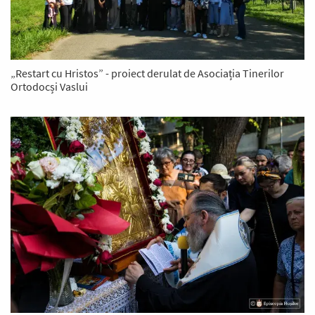
„Restart cu Hristos” - proiect derulat de Asociația Tinerilor
Ortodocși Vaslui