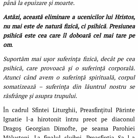
până la epuizare și moarte.
Astăzi, această eliminare a ucenicilor lui Hristos,
nu mai este de natură fizică, ci psihică
.
Presiunea
psihică este cea care îl doboară cel mai tare pe
om
.
Suportăm mai ușor suferința fizică, decât pe cea
psihică, care provoacă și o suferință corporală.
Atunci când avem o suferință spirituală, corpul
somatizează – suferința din lăuntrul nostru se
răsfrânge și asupra trupului.
În cadrul Sfintei Liturghii, Preasfințitul Părinte
Ignatie l-a hirotonit întru preot pe diaconul
Dragoș Georgian Dimofte, pe seama Parohiei
Mălușteni. La finalul slujbei, Preasfinția Sa l-a