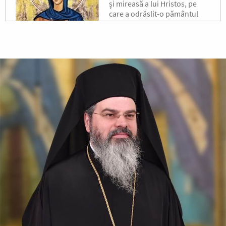
și mireasă a lui Hristos, pe
care a odrăslit-o pământul
binecuvântat al Moldovei, s-a
născut pe la jumătatea
secolului al XVII-lea, în satul...
După-prăznuirea
Schimbării la Față a
Domnului
Schimbarea la Față a
Mântuitorului Iisus Hristos
este unul din Praznicele
împărătești ale Bisericii
Ortodoxe, sărbătorită la 6
august.
Sfântul Antonie de la
Optina
Doamne, ajută-mi să văd