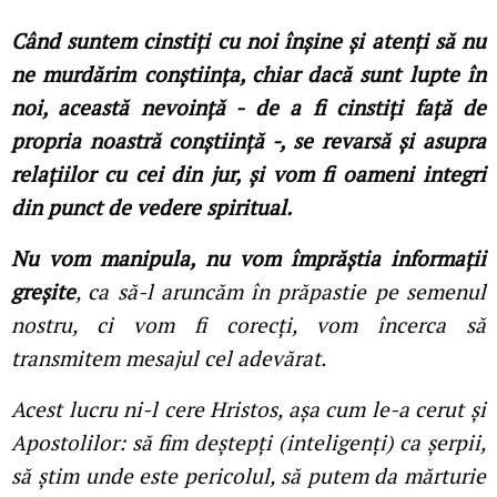
Când suntem cinstiți cu noi înșine și atenți să nu
ne murdărim conștiința, chiar dacă sunt lupte în
noi, această nevoință - de a fi cinstiți față de
propria noastră conștiință -, se revarsă și asupra
relațiilor cu cei din jur, și vom fi oameni integri
din punct de vedere spiritual.
Nu vom manipula, nu vom împrăștia informații
greșite
, ca să-l aruncăm în prăpastie pe semenul
nostru, ci vom fi corecți, vom încerca să
transmitem mesajul cel adevărat.
Acest lucru ni-l cere Hristos, așa cum le-a cerut și
Apostolilor: să fim deștepți (inteligenți) ca șerpii,
să știm unde este pericolul, să putem da mărturie