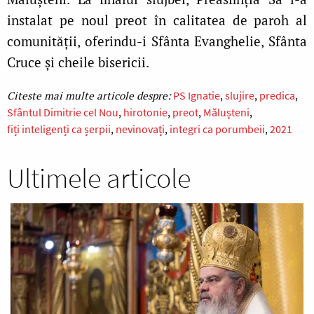
instalat pe noul preot în calitatea de paroh al
comunității, oferindu-i Sfânta Evanghelie, Sfânta
Cruce și cheile bisericii.
PS Ignatie
slujire
predica
Sfântul Dimitrie cel Nou
hirotonie
preot
Mălușteni
fiți inteligenți ca șerpii
nevinovați
integri ca porumbeii
2021
Ultimele articole