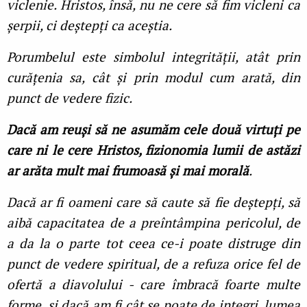
viclenie. Hristos, însă, nu ne cere să fim vicleni ca
șerpii, ci deștepți ca aceștia.
Porumbelul este simbolul integrității, atât prin
curățenia sa, cât și prin modul cum arată, din
punct de vedere fizic.
Dacă am reuși să ne asumăm cele două virtuți pe
care ni le cere Hristos, fizionomia lumii de astăzi
ar arăta mult mai frumoasă și mai morală
.
Dacă ar fi oameni care să caute să fie deștepți, să
aibă capacitatea de a preîntâmpina pericolul, de
a da la o parte tot ceea ce-i poate distruge din
punct de vedere spiritual, de a refuza orice fel de
ofertă a diavolului - care îmbracă foarte multe
forme, și dacă am fi cât se poate de integri, lumea