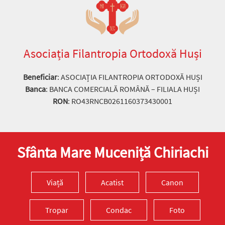
Asociația Filantropia Ortodoxă Huși
Beneficiar
: ASOCIAȚIA FILANTROPIA ORTODOXĂ HUȘI
Banca
: BANCA COMERCIALĂ ROMÂNĂ – FILIALA HUȘI
RON
: RO43RNCB0261160373430001
Sfânta Mare Muceniță Chiriachi
Viață
Acatist
Canon
Tropar
Condac
Foto