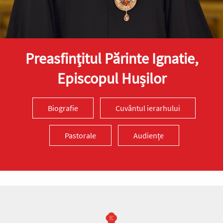
Preasfinţitul Părinte Ignatie,
Episcopul Hușilor
Biografie
Cuvântul ierarhului
Pastorale
Audiențe