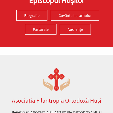
Episcopul Hușilor
Biografie
Cuvântul ierarhului
Pastorale
Audiențe
Asociația Filantropia Ortodoxă Huși
Beneficiar
: ASOCIAȚIA FILANTROPIA ORTODOXĂ HUȘI