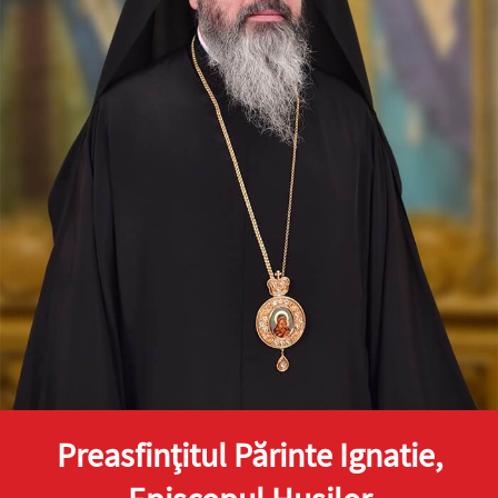
Preasfinţitul Părinte Ignatie,