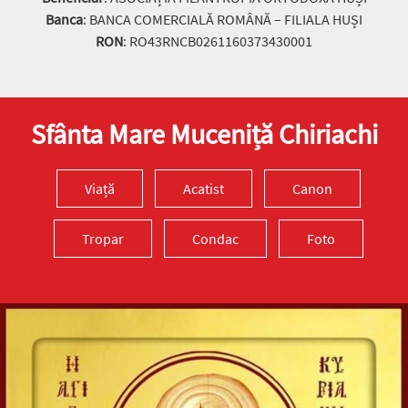
Banca
: BANCA COMERCIALĂ ROMÂNĂ – FILIALA HUȘI
RON
: RO43RNCB0261160373430001
Sfânta Mare Muceniță Chiriachi
Viață
Acatist
Canon
Tropar
Condac
Foto