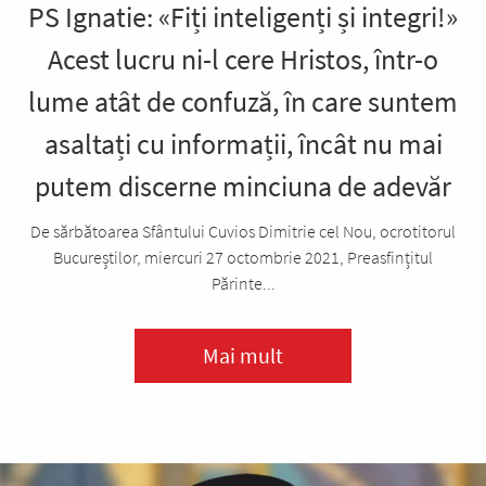
PS Ignatie: «Fiți inteligenți și integri!»
Acest lucru ni-l cere Hristos, într-o
lume atât de confuză, în care suntem
asaltați cu informații, încât nu mai
putem discerne minciuna de adevăr
De sărbătoarea Sfântului Cuvios Dimitrie cel Nou, ocrotitorul
Bucureștilor, miercuri 27 octombrie 2021, Preasfințitul
Părinte...
Mai mult