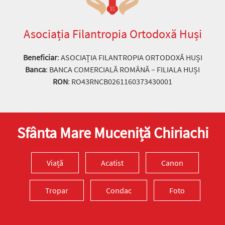
Asociația Filantropia Ortodoxă Huși
Beneficiar
: ASOCIAȚIA FILANTROPIA ORTODOXĂ HUȘI
Banca
: BANCA COMERCIALĂ ROMÂNĂ – FILIALA HUȘI
RON
: RO43RNCB0261160373430001
Sfânta Mare Muceniță Chiriachi
Viață
Acatist
Canon
Tropar
Condac
Foto