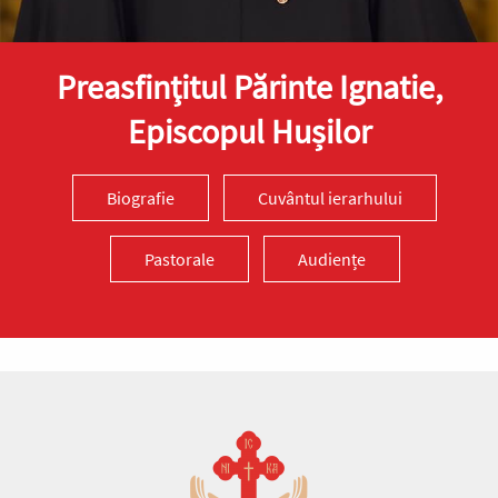
Preasfinţitul Părinte Ignatie,
Episcopul Hușilor
Biografie
Cuvântul ierarhului
Pastorale
Audiențe