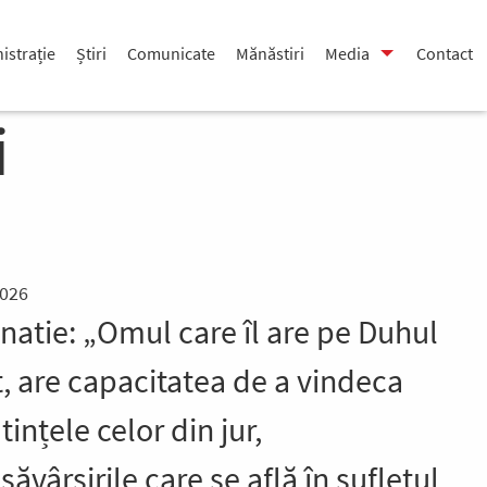
istrație
Știri
Comunicate
Mănăstiri
Media
Contact
i
2026
natie: „Omul care îl are pe Duhul
, are capacitatea de a vindeca
ințele celor din jur,
ăvârșirile care se află în sufletul