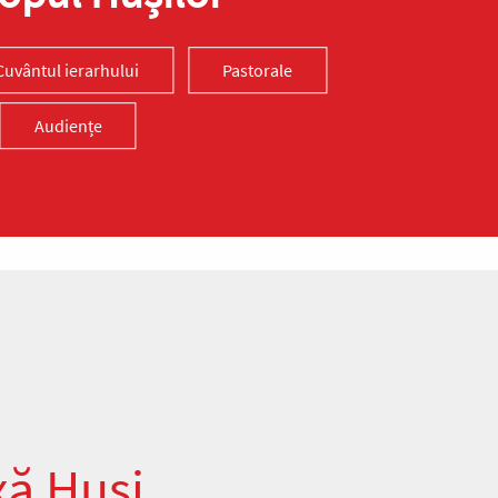
Cuvântul ierarhului
Pastorale
Audiențe
xă Huși