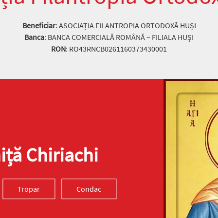
Beneficiar
: ASOCIAȚIA FILANTROPIA ORTODOXĂ HUȘI
Banca
: BANCA COMERCIALĂ ROMÂNĂ – FILIALA HUȘI
RON
: RO43RNCB0261160373430001
ță Chiriachi
Tropar
Condac