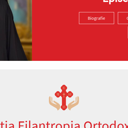
Biografie
ția Filantropia Ortodo