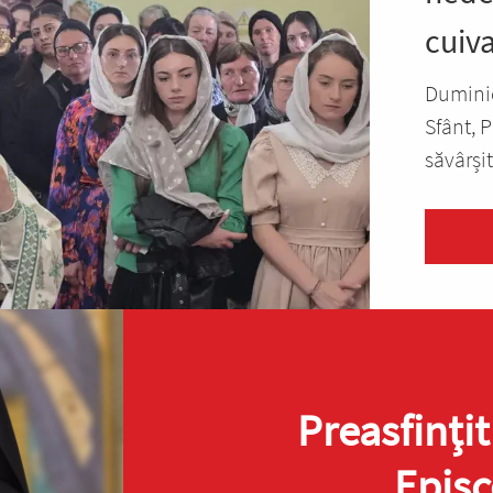
cuiv
Duminic
Sfânt, P
săvârșit.
Preasfinţit
Episc