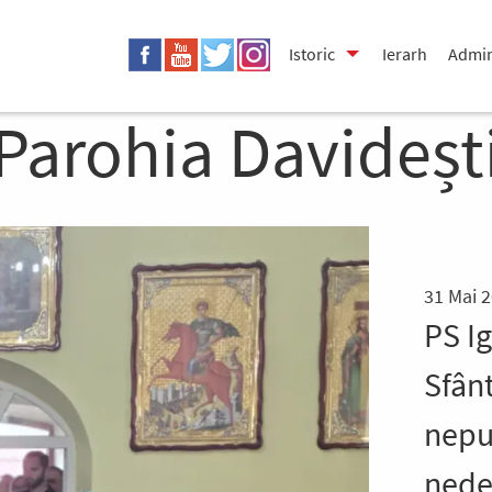
Istoric
Ierarh
Admin
Parohia Davideșt
31 Mai 
PS Ig
Sfânt
neput
nedes