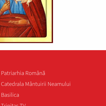
Patriarhia Română
Catedrala Mântuirii Neamului
Basilica
Trinitas TV