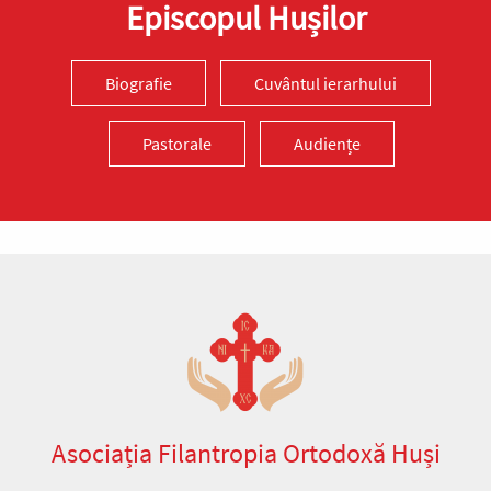
Episcopul Hușilor
Biografie
Cuvântul ierarhului
Pastorale
Audiențe
Asociația Filantropia Ortodoxă Huși