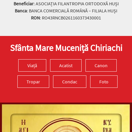
Beneficiar
: ASOCIAȚIA FILANTROPIA ORTODOXĂ HUȘI
Banca
: BANCA COMERCIALĂ ROMÂNĂ – FILIALA HUȘI
RON
: RO43RNCB0261160373430001
Sfânta Mare Muceniță Chiriachi
Viață
Acatist
Canon
Tropar
Condac
Foto