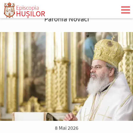
Mergi
la
Parohia Novaci
conţinutul
principal
8 Mai 2026