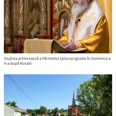
Slujirea arhierească a Părintelui Episcop Ignatie în Duminica a
X-a după Rusalii