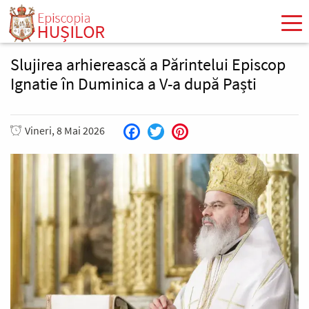
Mergi
la
conţinutul
principal
Slujirea arhierească a Părintelui Episcop
Ignatie în Duminica a V-a după Paști
Vineri, 8 Mai 2026
Facebook
Twitter
Pinterest