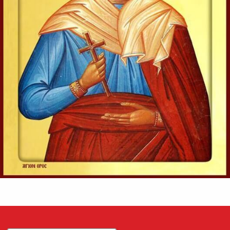
Ap. II Corinteni 1, 12-20
Evanghelia zilei
În vremea aceea s-au apropiat de Iisus saducheii, cei ce
zic că nu este înviere, și L-au întrebat, zicând:
Învățătorule, Moise a zis: «Dacă cineva moare neavând
copii, fratele...
Ev. Matei 22, 23-33
doxologia.ro
Preia articolele Doxologia în site-ul tău!