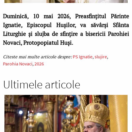
Duminică, 10 mai 2026, Preasfințitul Părinte
Ignatie, Episcopul Hușilor, va săvârși Sfânta
Liturghie și slujba de sfințire a bisericii Parohiei
Novaci, Protopopiatul Huși.
PS Ignatie
slujire
Parohia Novaci
2026
Ultimele articole