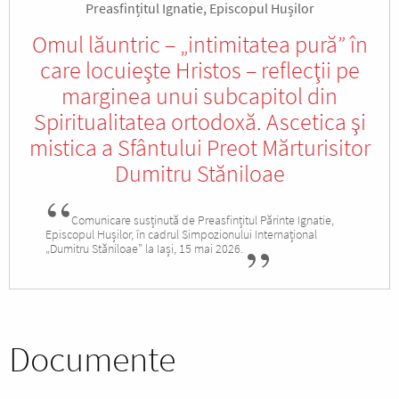
Preasfințitul Ignatie, Episcopul Hușilor
Omul lăuntric – „intimitatea pură” în
care locuieşte Hristos – reflecţii pe
marginea unui subcapitol din
Spiritualitatea ortodoxă. Ascetica şi
mistica a Sfântului Preot Mărturisitor
Dumitru Stăniloae
Comunicare susținută de Preasfințitul Părinte Ignatie,
Episcopul Hușilor, în cadrul Simpozionului Internațional
„Dumitru Stăniloae” la Iași, 15 mai 2026.
Documente