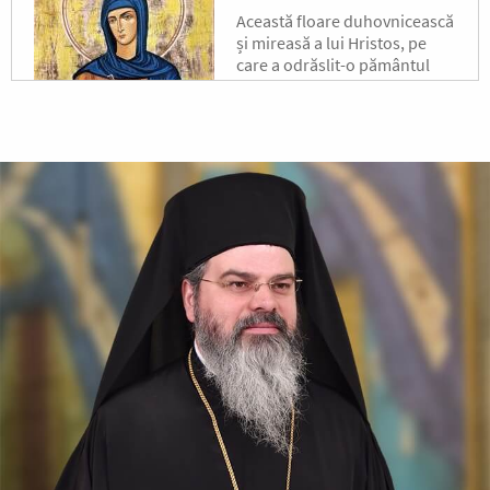
Această floare duhovnicească
și mireasă a lui Hristos, pe
care a odrăslit-o pământul
binecuvântat al Moldovei, s-a
născut pe la jumătatea
secolului al XVII-lea, în satul...
După-prăznuirea
Schimbării la Față a
Domnului
Schimbarea la Față a
Mântuitorului Iisus Hristos
este unul din Praznicele
împărătești ale Bisericii
Ortodoxe, sărbătorită la 6
august.
Sfântul Antonie de la
Optina