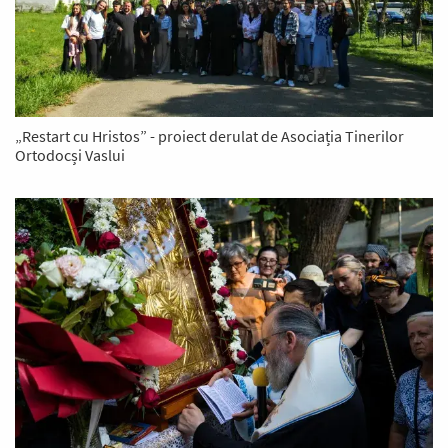
„Restart cu Hristos” - proiect derulat de Asociația Tinerilor
Ortodocși Vaslui