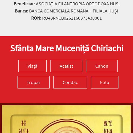
Beneficiar
: ASOCIAȚIA FILANTROPIA ORTODOXĂ HUȘI
Banca
: BANCA COMERCIALĂ ROMÂNĂ – FILIALA HUȘI
RON
: RO43RNCB0261160373430001
Sfânta Mare Muceniță Chiriachi
Viață
Acatist
Canon
Tropar
Condac
Foto