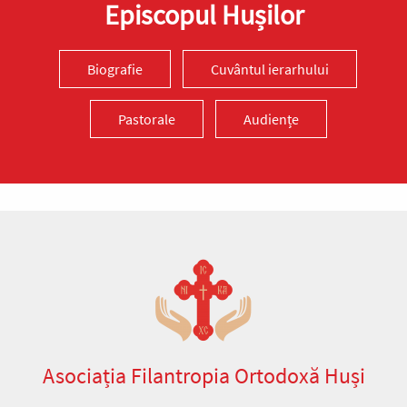
Episcopul Hușilor
Biografie
Cuvântul ierarhului
Pastorale
Audiențe
Asociația Filantropia Ortodoxă Huși