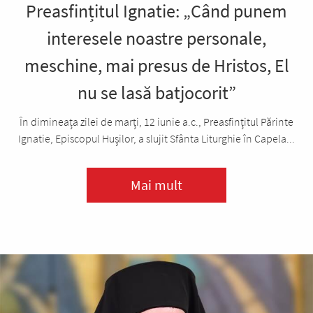
Preasfințitul Ignatie: „Când punem
interesele noastre personale,
meschine, mai presus de Hristos, El
nu se lasă batjocorit”
În dimineața zilei de marţi, 12 iunie a.c., Preasfinţitul Părinte
Ignatie, Episcopul Huşilor, a slujit Sfânta Liturghie în Capela...
Mai mult