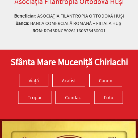
Asociația Filantropia Ortodoxă Huși
Beneficiar
: ASOCIAȚIA FILANTROPIA ORTODOXĂ HUȘI
Banca
: BANCA COMERCIALĂ ROMÂNĂ – FILIALA HUȘI
RON
: RO43RNCB0261160373430001
Sfânta Mare Muceniță Chiriachi
Viață
Acatist
Canon
Tropar
Condac
Foto