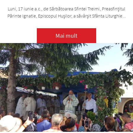
Luni, 17 iunie a.c., de Sărbătoarea Sfintei Treimi, Preasfinţitul
Părinte Ignatie, Episcopul Huşilor, a săvârşit Sfânta Liturghie...
Mai mult