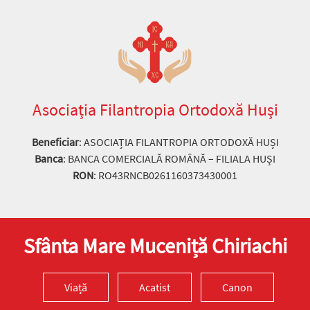
Asociația Filantropia Ortodoxă Huși
Beneficiar
: ASOCIAȚIA FILANTROPIA ORTODOXĂ HUȘI
Banca
: BANCA COMERCIALĂ ROMÂNĂ – FILIALA HUȘI
RON
: RO43RNCB0261160373430001
Sfânta Mare Muceniță Chiriachi
Viață
Acatist
Canon